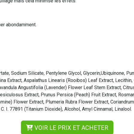
illage mais cela minimse les effets.
incer abondamment.
ate, Sodium Silicate, Pentylene Glycol, Glycerin,Ubiquinone, Pu
ina Extract, Aspalathus Linearis (Rooibos) Leaf Extract, Lecithin,
avandula Angustifolia (Lavender) Flower Leaf Stem Extract, Citru
culosus Extract, Prunus Persica (Peach) Fruit Extract, Rosmarin
asmine) Flower Extract, Plumeria Rubra Flower Extract, Coriandru
, C. I. 77891 (Titanium Dioxide), Alcohol, Amyl Cinnamal, Linalool.
VOIR LE PRIX ET ACHETER