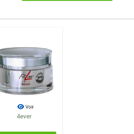
Voir
4ever