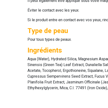
Il peut également être appliqué sous votre maqu
Éviter le contact avec les yeux.
Si le produit entre en contact avec vos yeux, r
Type de peau
Pour tous types de peaux.
Ingrédients
Aqua (Water), Hydrated Silica, Magnesium Aspart
Sinensis (Green Tea) Leaf Extract, Dunaliella Sal
Acetate, Tocopherol, Ergothioneine, Squalane, L
Cupressus Sempervirens Seed Extract, Fucus Vesi
Planifolia Fruit Extract, Jasminum Officinale (J
Ethylhexylglycerin, Mica, C.I. 77491 (Iron Oxide)