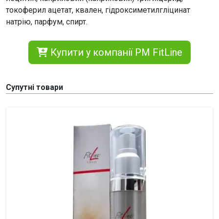
токоферил ацетат, квален, гідроксиметилгліцинат
натрію, парфум, спирт.
Купити у компанії PM FitLine
Супутні товари