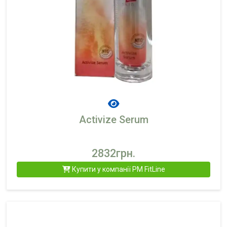
Activize Serum
2832грн.
Купити у компанії PM FitLine