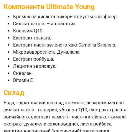
Компоненти Ultimate Young
Кремнієва кислота використовується як філер.
Силікат натрію – антисептик.
Коензим Q10.
Екстракт граната.
Екстракт листя зеленого чаю Camellia Sinensis.
Мікроводорослість Дуналієла.
Екстракт ройбуша.
Лецитин зволожує.
Сквалан.
Вітамін Е.
Склад
Вода, гідратований діоксид кремнію, аспартам магнію,
силікат натрію, гліцерин, убіхінон-Q10, екстракт граната
звичайного, екстракт камелії і листя китайської камелії,
екстракт дуналіели солоноводної, листя ройбоса,
лецитин, каприловий (каприновий) тригліцерид,