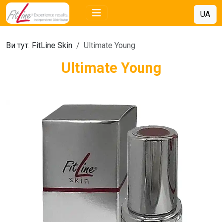
UA
Ви тут:
FitLine Skin
Ultimate Young
Ultimate Young