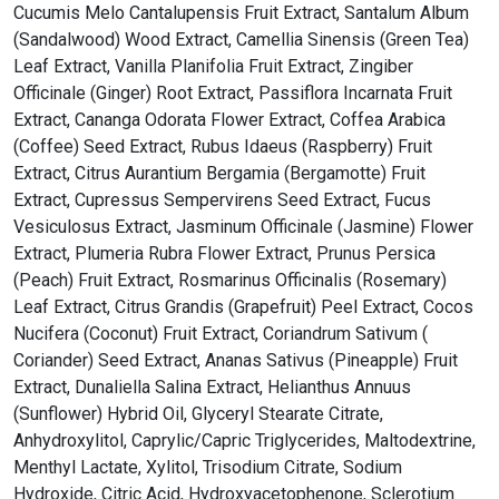
Cucumis Melo Cantalupensis Fruit Extract, Santalum Album
(Sandalwood) Wood Extract, Camellia Sinensis (Green Tea)
Leaf Extract, Vanilla Planifolia Fruit Extract, Zingiber
Officinale (Ginger) Root Extract, Passiflora Incarnata Fruit
Extract, Cananga Odorata Flower Extract, Coffea Arabica
(Coffee) Seed Extract, Rubus Idaeus (Raspberry) Fruit
Extract, Citrus Aurantium Bergamia (Bergamotte) Fruit
Extract, Cupressus Sempervirens Seed Extract, Fucus
Vesiculosus Extract, Jasminum Officinale (Jasmine) Flower
Extract, Plumeria Rubra Flower Extract, Prunus Persica
(Peach) Fruit Extract, Rosmarinus Officinalis (Rosemary)
Leaf Extract, Citrus Grandis (Grapefruit) Peel Extract, Cocos
Nucifera (Coconut) Fruit Extract, Coriandrum Sativum (
Coriander) Seed Extract, Ananas Sativus (Pineapple) Fruit
Extract, Dunaliella Salina Extract, Helianthus Annuus
(Sunflower) Hybrid Oil, Glyceryl Stearate Citrate,
Anhydroxylitol, Caprylic/Capric Triglycerides, Maltodextrine,
Menthyl Lactate, Xylitol, Trisodium Citrate, Sodium
Hydroxide, Citric Acid, Hydroxyacetophenone, Sclerotium