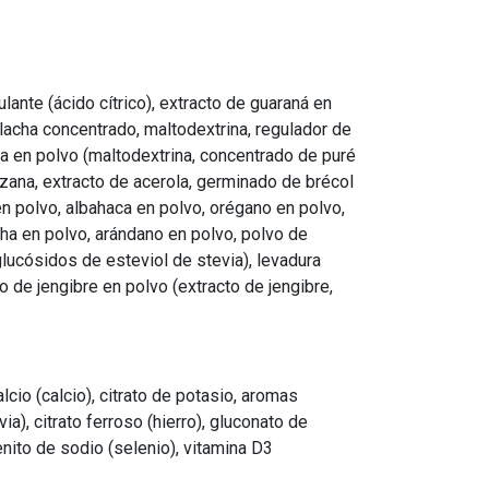
lante (ácido cítrico), extracto de guaraná en
lacha concentrado, maltodextrina, regulador de
piña en polvo (maltodextrina, concentrado de puré
nzana, extracto de acerola, germinado de brécol
en polvo, albahaca en polvo, orégano en polvo,
cha en polvo, arándano en polvo, polvo de
glucósidos de esteviol de stevia), levadura
 de jengibre en polvo (extracto de jengibre,
lcio (calcio), citrato de potasio, aromas
a), citrato ferroso (hierro), gluconato de
nito de sodio (selenio), vitamina D3