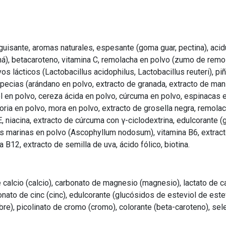
 guisante, aromas naturales, espesante (goma guar, pectina), acidu
aná), betacaroteno, vitamina C, remolacha en polvo (zumo de remo
tivos lácticos (Lactobacillus acidophilus, Lactobacillus reuteri), 
especias (arándano en polvo, extracto de granada, extracto de ma
ol en polvo, cereza ácida en polvo, cúrcuma en polvo, espinacas 
oria en polvo, mora en polvo, extracto de grosella negra, remola
, niacina, extracto de cúrcuma con γ-ciclodextrina, edulcorante (
as marinas en polvo (Ascophyllum nodosum), vitamina B6, extracto
a B12, extracto de semilla de uva, ácido fólico, biotina.
e calcio (calcio), carbonato de magnesio (magnesio), lactato de ca
nato de cinc (cinc), edulcorante (glucósidos de esteviol de estevi
), picolinato de cromo (cromo), colorante (beta-caroteno), sele