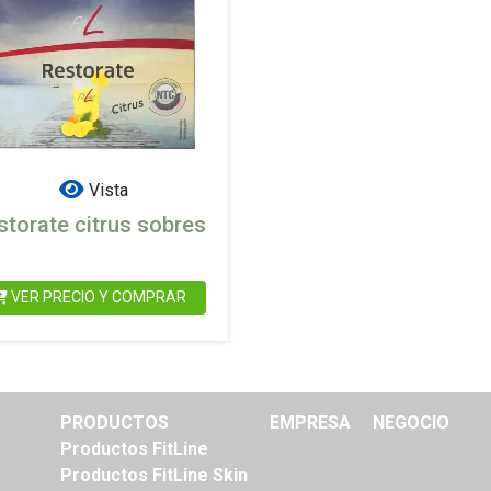
Vista
storate citrus sobres
VER PRECIO Y COMPRAR
PRODUCTOS
EMPRESA
NEGOCIO
Productos FitLine
Productos FitLine Skin