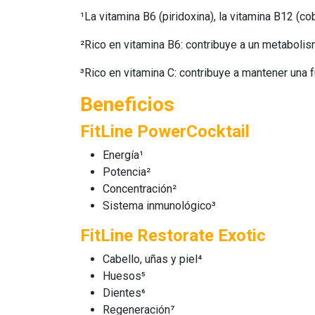
¹La vitamina B6 (piridoxina), la vitamina B12 (c
²Rico en vitamina B6: contribuye a un metaboli
³Rico en vitamina C: contribuye a mantener una 
Beneficios
FitLine PowerCocktail
Energía¹
Potencia²
Concentración²
Sistema inmunológico³
FitLine Restorate Exotic
Cabello, uñas y piel⁴
Huesos⁵
Dientes⁶
Regeneración⁷