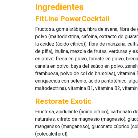
Ingredientes
FitLine PowerCocktail
Fructosa, goma arábiga, fibra de avena, fibra de
polvo (maltodextrina, cafeína, extracto de guar
la acidez (ácido cítrico)), fibra de manzana, cul
de piña), inulina, mezcla de frutas, verduras y 
en polvo, fresa en polvo, tomate en polvo, bréc
canela en polvo, baya del saúco en polvo, zanah
frambuesa, polvo de col de bruselas), vitamina E
enriquecida con selenio, ácido pantoténico, alg
maltodextrina), vitamina B1, vitamina B2, vitamin
Restorate Exotic
Fructosa, acidulante (ácido cítrico), carbonato d
naturales, citrato de magnesio (magnesio), gluco
manganeso (manganeso), gluconato cúprico (cobre
(colecalciferol).