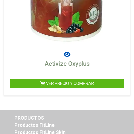
Activize Oxyplus
VER PRECIO Y COMPRAR
PRODUCTOS
Productos FitLine
Productos FitLine Skin