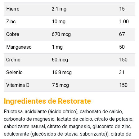
Hierro
2,1 mg
15
Zinc
10 mg
1 00
Cobre
670 mcg
67
Manganeso
1 mg
50
Cromo
60 mcg
150
Selenio
16.8 mcg
31
Vitamina D
7.5 mcg
150
Ingredientes de Restorate
Fructosa, acidulante (ácido cítrico), carbonato de calcio,
carbonato de magnesio, lactato de calcio, citrato de potasio,
saborizante natural, citrato de magnesio, gluconato de zinc,
edulcorante (glucósidos de stevia, saborizante)), citrato de