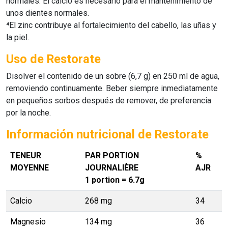
normales. El calcio es necesario para el mantenimiento de
unos dientes normales.
⁴El zinc contribuye al fortalecimiento del cabello, las uñas y
la piel.
Uso de Restorate
Disolver el contenido de un sobre (6,7 g) en 250 ml de agua,
removiendo continuamente. Beber siempre inmediatamente
en pequeños sorbos después de remover, de preferencia
por la noche.
Información nutricional de Restorate
TENEUR
PAR PORTION
%
MOYENNE
JOURNALIÈRE
AJR
1 portion = 6.7g
Calcio
268 mg
34
Magnesio
134 mg
36