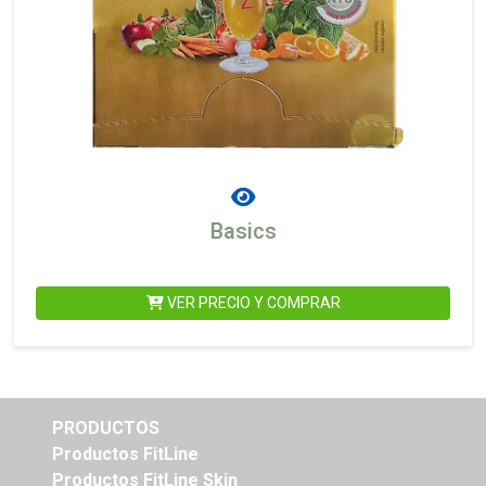
Basics
VER PRECIO Y COMPRAR
PRODUCTOS
Productos FitLine
Productos FitLine Skin