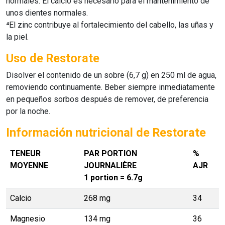
normales. El calcio es necesario para el mantenimiento de
unos dientes normales.
⁴El zinc contribuye al fortalecimiento del cabello, las uñas y
la piel.
Uso de Restorate
Disolver el contenido de un sobre (6,7 g) en 250 ml de agua,
removiendo continuamente. Beber siempre inmediatamente
en pequeños sorbos después de remover, de preferencia
por la noche.
Información nutricional de Restorate
TENEUR
PAR PORTION
%
MOYENNE
JOURNALIÈRE
AJR
1 portion = 6.7g
Calcio
268 mg
34
Magnesio
134 mg
36