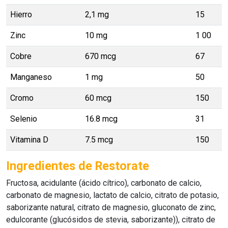
Hierro
2,1 mg
15
Zinc
10 mg
1 00
Cobre
670 mcg
67
Manganeso
1 mg
50
Cromo
60 mcg
150
Selenio
16.8 mcg
31
Vitamina D
7.5 mcg
150
Ingredientes de Restorate
Fructosa, acidulante (ácido cítrico), carbonato de calcio,
carbonato de magnesio, lactato de calcio, citrato de potasio,
saborizante natural, citrato de magnesio, gluconato de zinc,
edulcorante (glucósidos de stevia, saborizante)), citrato de