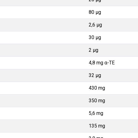
80 µg
2,6 µg
30 µg
2 µg
4,8 mg α-TE
32 µg
430 mg
350 mg
5,6 mg
135 mg