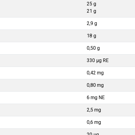
25 g
21 g
2,9 g
18 g
0,50 g
330 µg RE
0,42 mg
0,80 mg
6 mg NE
2,5 mg
0,6 mg
20 µg