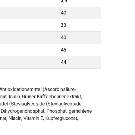
3,9
40
33
40
45
44
 Antioxidationsmittel (Ascorbinsäure-
at, Inulin, Grüner Kaffeebohnenextrakt,
ttel (Steviaglycoside (Steviaglycoside,
at, Dihydrogenphosphat, Phosphat, gemahlene
t, Niacin, Vitamin E, Kupfergluconat,