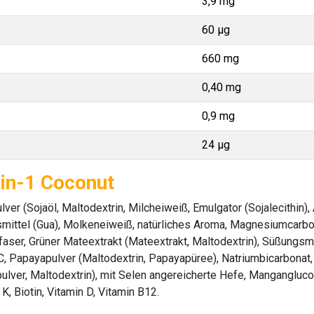
3,9 mg
60 µg
660 mg
0,40 mg
0,9 mg
24 µg
-in-1 Coconut
ver (Sojaöl, Maltodextrin, Milcheiweiß, Emulgator (Sojalecithin),
smittel (Gua), Molkeneiweiß, natürliches Aroma, Magnesiumcarbon
faser, Grüner Mateextrakt (Mateextrakt, Maltodextrin), Süßungsmi
in C, Papayapulver (Maltodextrin, Papayapüree), Natriumbicarbon
ver, Maltodextrin), mit Selen angereicherte Hefe, Manganglucona
K, Biotin, Vitamin D, Vitamin B12.