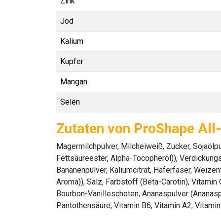
Zink
Jod
Kalium
Kupfer
Mangan
Selen
Zutaten von ProShape All
Magermilchpulver, Milcheiweiß, Zucker, Sojaölpul
Fettsäureester, Alpha-Tocopherol)), Verdickung
Bananenpulver, Kaliumcitrat, Haferfaser, Weizen
Aroma)), Salz, Farbstoff (Beta-Carotin), Vitam
Bourbon-Vanilleschoten, Ananaspulver (Ananaspul
Pantothensäure, Vitamin B6, Vitamin A2, Vitamin 