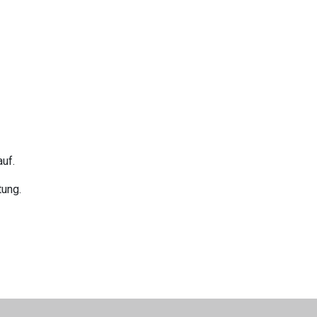
uf.
tung.