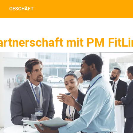
GESCHÄFT
artnerschaft mit PM FitLi