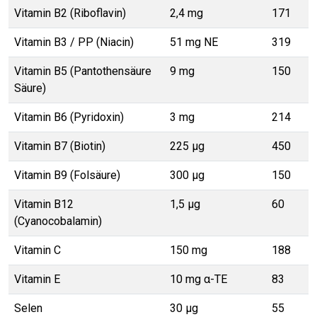
Vitamin B2 (Riboflavin)
2,4 mg
171
Vitamin B3 / PP (Niacin)
51 mg NE
319
Vitamin B5 (Pantothensäure
9 mg
150
Säure)
Vitamin B6 (Pyridoxin)
3 mg
214
Vitamin B7 (Biotin)
225 µg
450
Vitamin B9 (Folsäure)
300 µg
150
Vitamin B12
1,5 µg
60
(Cyanocobalamin)
Vitamin C
150 mg
188
Vitamin E
10 mg α-TE
83
Selen
30 µg
55