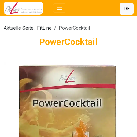
DE
Aktuelle Seite:
FitLine
PowerCocktail
PowerCocktail