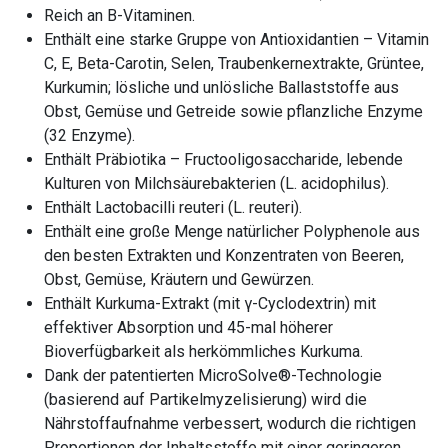
Reich an B-Vitaminen.
Enthält eine starke Gruppe von Antioxidantien – Vitamin
C, E, Beta-Carotin, Selen, Traubenkernextrakte, Grüntee,
Kurkumin; lösliche und unlösliche Ballaststoffe aus
Obst, Gemüse und Getreide sowie pflanzliche Enzyme
(32 Enzyme).
Enthält Präbiotika – Fructooligosaccharide, lebende
Kulturen von Milchsäurebakterien (L. acidophilus).
Enthält Lactobacilli reuteri (L. reuteri).
Enthält eine große Menge natürlicher Polyphenole aus
den besten Extrakten und Konzentraten von Beeren,
Obst, Gemüse, Kräutern und Gewürzen.
Enthält Kurkuma-Extrakt (mit γ-Cyclodextrin) mit
effektiver Absorption und 45-mal höherer
Bioverfügbarkeit als herkömmliches Kurkuma.
Dank der patentierten MicroSolve®-Technologie
(basierend auf Partikelmyzelisierung) wird die
Nährstoffaufnahme verbessert, wodurch die richtigen
Proportionen der Inhaltsstoffe mit einer geringeren