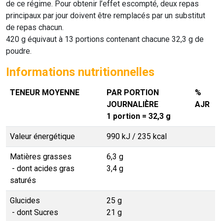
de ce régime. Pour obtenir l’effet escompté, deux repas
principaux par jour doivent être remplacés par un substitut
de repas chacun.
420 g équivaut à 13 portions contenant chacune 32,3 g de
poudre.
Informations nutritionnelles
TENEUR MOYENNE
PAR PORTION
%
JOURNALIÈRE
AJR
1 portion = 32,3 g
Valeur énergétique
990 kJ / 235 kcal
Matières grasses
6,3 g
- dont acides gras
3,4 g
saturés
Glucides
25 g
- dont Sucres
21 g