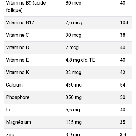
Vitamine B9 (acide
80 mcg
40
folique)
Vitamine B12
2,6 mcg
104
Vitamine C
30 mcg
38
Vitamine D
2 mcg
40
Vitamine E
4,8 mg d'α-TE
40
Vitamine K
32 mcg
43
Calcium
430 mg
54
Phosphore
350 mg
50
Fer
5,6 mg
40
Magnésium
135 mg
35
Zinc
3,9 mg
3,9