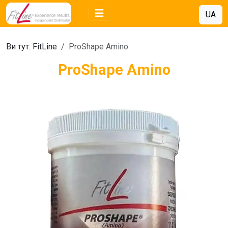
UA
Ви тут:
FitLine
ProShape Amino
ProShape Amino