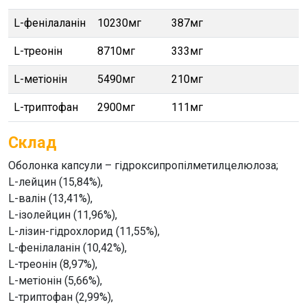
L-фенілаланін
10230мг
387мг
L-треонін
8710мг
333мг
L-метіонін
5490мг
210мг
L-триптофан
2900мг
111мг
Склад
Оболонка капсули – гідроксипропілметилцелюлоза;
L-лейцин (15,84%),
L-валін (13,41%),
L-ізолейцин (11,96%),
L-лізин-гідрохлорид (11,55%),
L-фенілаланін (10,42%),
L-треонін (8,97%),
L-метіонін (5,66%),
L-триптофан (2,99%),