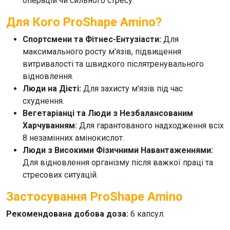
операцій чи сильного стресу.
Для Кого ProShape Amino?
Спортсмени та Фітнес-Ентузіасти:
Для
максимального росту м'язів, підвищення
витривалості та швидкого післятренувального
відновлення.
Люди на Дієті:
Для захисту м'язів під час
схуднення.
Вегетаріанці та Люди з Незбалансованим
Харчуванням:
Для гарантованого надходження всіх
8 незамінних амінокислот.
Люди з Високими Фізичними Навантаженнями:
Для відновлення організму після важкої праці та
стресових ситуацій.
Застосування ProShape Amino
Рекомендована добова доза:
6 капсул.