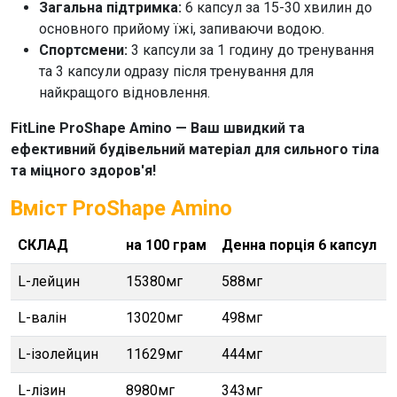
Загальна підтримка:
6 капсул за 15-30 хвилин до
основного прийому їжі, запиваючи водою.
Спортсмени:
3 капсули за 1 годину до тренування
та 3 капсули одразу після тренування для
найкращого відновлення.
FitLine ProShape Amino
— Ваш швидкий та
ефективний будівельний матеріал для сильного тіла
та міцного здоров'я!
Вміст ProShape Amino
СКЛАД
на 100 грам
Денна порція 6 капсул
L-лейцин
15380мг
588мг
L-валін
13020мг
498мг
L-ізолейцин
11629мг
444мг
L-лізин
8980мг
343мг