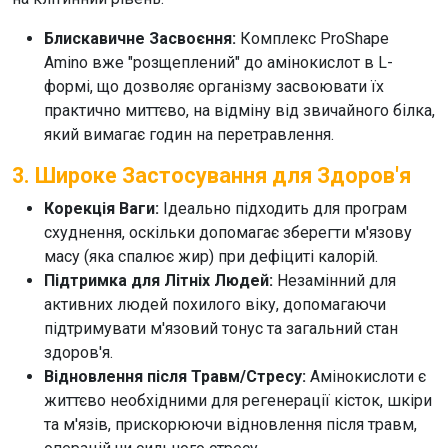
Блискавичне Засвоєння:
Комплекс
ProShape
Amino
вже "розщеплений" до амінокислот в L-
формі, що дозволяє організму засвоювати їх
практично миттєво, на відміну від звичайного білка,
який вимагає годин на перетравлення.
3. Широке Застосування для Здоров'я
Корекція Ваги:
Ідеально підходить для програм
схуднення, оскільки допомагає зберегти м'язову
масу (яка спалює жир) при дефіциті калорій.
Підтримка для Літніх Людей:
Незамінний для
активних людей похилого віку, допомагаючи
підтримувати м'язовий тонус та загальний стан
здоров'я.
Відновлення після Травм/Стресу:
Амінокислоти є
життєво необхідними для регенерації кісток, шкіри
та м'язів, прискорюючи відновлення після травм,