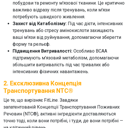
побудови та ремонту м'язової тканини. Це критично
важливо відразу після тренувань, коли м'язи
потребують швидкого живлення.
Захист від Катаболізму:
Під час дієти, інтенсивних
тренувань або стресу амінокислоти захищають
ваші м'язи від руйнування, допомагаючи зберегти
форму та рельєф.
Підвищення Витривалості:
Особливо BCAA
підтримують м'язовий метаболізм, допомагаючи
збільшити витривалість під час тривалих або
інтенсивних фізичних навантажень.
2. Ексклюзивна Концепція
Транспортування NTC®
Це те, що вирізняє FitLine. Завдяки
запатентованій
Концепції Транспортування Поживних
Речовин (NTC®)
, активні інгредієнти доставляються
точно тоді, коли вони потрібні, і туди, де вони потрібні —
на клітинний рівень.