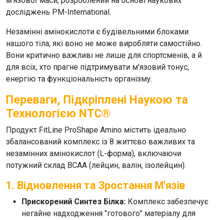
м'язової маси, розроблений на основі наукових
досліджень PM-International.
Незамінні амінокислоти
є будівельними блоками
нашого тіла, які воно не може виробляти самостійно.
Вони критично важливі не лише для спортсменів, а й
для всіх, хто прагне підтримувати м'язовий тонус,
енергію та функціональність організму.
Переваги, Підкріплені Наукою та
Технологією NTC®
Продукт
FitLine ProShape Amino
містить ідеально
збалансований комплекс із 8 життєво важливих та
незамінних амінокислот
(L-форма), включаючи
потужний склад BCAA (лейцин, валін, ізолейцин).
1. Відновлення та Зростання М'язів
Прискорений Синтез Білка:
Комплекс забезпечує
негайне надходження "готового" матеріалу для