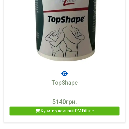
TopShape
5140грн.
Купити у компанії PM FitLine