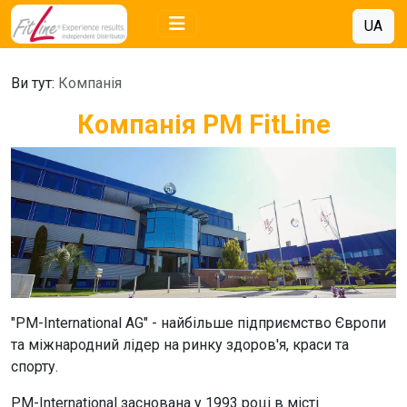
UA
Ви тут:
Компанія
Компанія PM FitLine
"
PM-International AG
" - найбільше підприємство Європи
та міжнародний лідер на ринку здоров'я, краси та
спорту.
PM-International
заснована у 1993 році в місті