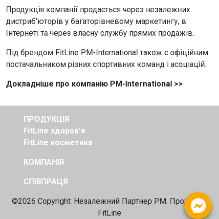
Продукція компанії продається через незалежних
дистриб'юторів у багаторівневому маркетингу, в
Інтернеті та через власну службу прямих продажів.
Під брендом
FitLine
PM-International
також є офіційним
постачальником різних спортивних команд і асоціацій.
Докладніше про компанію PM-International >>
ПРОДУКЦІЯ
FitLine здоров'я
FitLine косметика
КОМПАНІЯ
СПІВПРАЦЯ
©2026 Copyright: Незалежний
Партнер PM. Продукція
FitLine