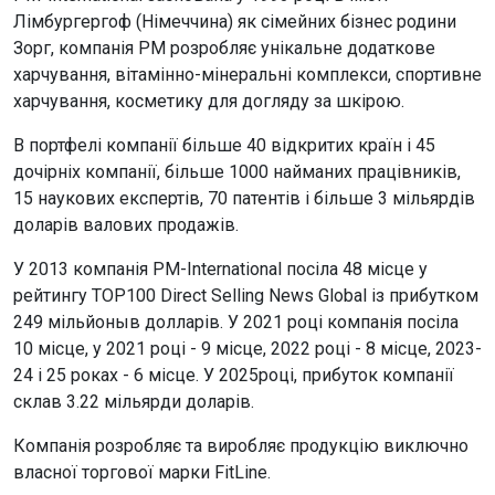
Лімбургергоф (Німеччина) як сімейних бізнес родини
Зорг,
компанія PM
розробляє унікальне додаткове
харчування, вітамінно-мінеральні комплекси, спортивне
харчування, косметику для догляду за шкірою.
В портфелі компанії більше 40 відкритих країн і 45
дочірніх компанії, більше 1000 найманих працівників,
15 наукових експертів, 70 патентів і більше 3 мільярдів
доларів валових продажів.
У 2013 компанія
PM-International
посіла 48 місце у
рейтингу TOP100 Direct Selling News Global із прибутком
249 мільйоныв долларів. У 2021 році компанія посіла
10 місце, у 2021 році - 9 місце, 2022 році - 8 місце, 2023-
24 і 25 роках - 6 місце. У 2025році, прибуток компанії
склав 3.22 мільярди доларів.
Компанія розробляє та виробляє продукцію виключно
власної торгової марки
FitLine
.