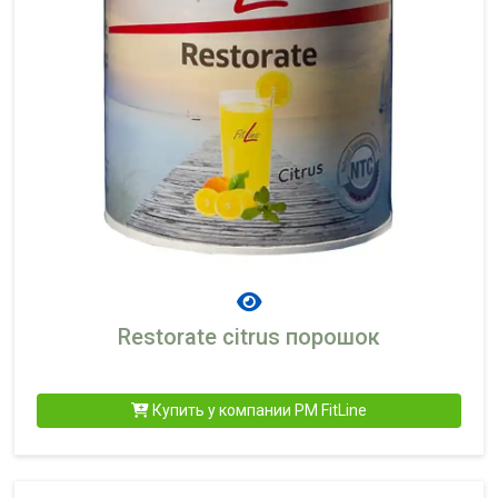
Restorate citrus порошок
Купить у компании PM FitLine