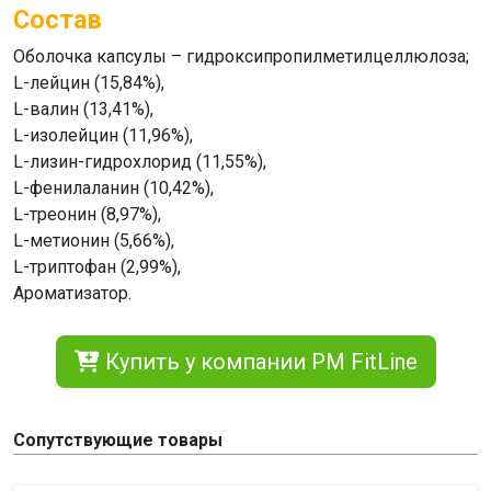
Состав
Оболочка капсулы – гидроксипропилметилцеллюлоза;
L-лейцин (15,84%),
L-валин (13,41%),
L-изолейцин (11,96%),
L-лизин-гидрохлорид (11,55%),
L-фенилаланин (10,42%),
L-треонин (8,97%),
L-метионин (5,66%),
L-триптофан (2,99%),
Ароматизатор.
Купить у компании PM FitLine
Сопутствующие товары