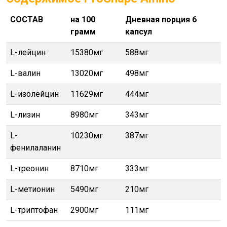
СОСТАВ
на 100
Дневная порция 6
грамм
капсул
L-лейцин
15380мг
588мг
L-валин
13020мг
498мг
L-изолейцин
11629мг
444мг
L-лизин
8980мг
343мг
L-
10230мг
387мг
фенилаланин
L-треонин
8710мг
333мг
L-метионин
5490мг
210мг
L-триптофан
2900мг
111мг