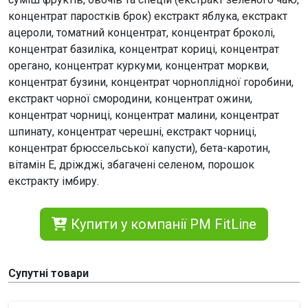
концентрат паростків брок) екстракт яблука, екстракт
ацероли, томатний концентрат, концентрат броколі,
концентрат базиліка, концентрат кориці, концентрат
орегано, концентрат куркуми, концентрат моркви,
концентрат бузини, концентрат чорноплідної горобини,
екстракт чорної смородини, концентрат ожини,
концентрат чорниці, концентрат малини, концентрат
шпинату, концентрат черешні, екстракт чорниці,
концентрат брюссельської капусти), бета-каротин,
вітамін Е, дріжджі, збагачені селеном, порошок
екстракту імбиру.
Купити у компанії PM FitLine
Супутні товари