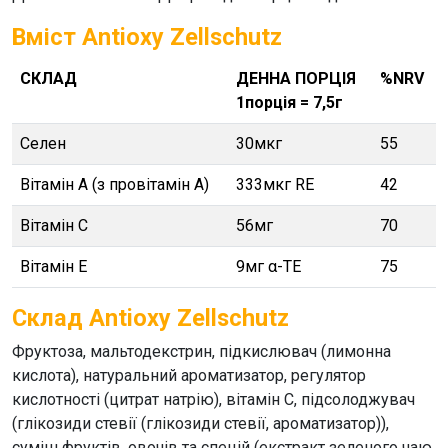
Вміст Antioxy Zellschutz
СКЛАД
ДЕННА ПОРЦІЯ
%NRV
1порція = 7,5г
Селен
30мкг
55
Вітамін А (з провітамін А)
333мкг RE
42
Вітамін С
56мг
70
Вітамін Е
9мг α-TE
75
Склад Antioxy Zellschutz
Фруктоза, мальтодекстрин, підкислювач (лимонна
кислота), натуральний ароматизатор, регулятор
кислотності (цитрат натрію), вітамін С, підсолоджувач
(глікозиди стевії (глікозиди стевії, ароматизатор)),
суміш фруктів, овочів та спецій (екстракт зеленого чаю,