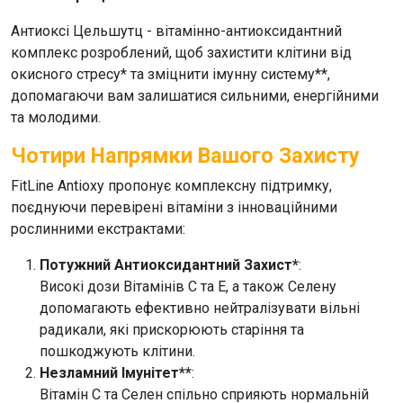
Антиоксі Цельшутц
- вітамінно-антиоксидантний
комплекс розроблений, щоб захистити клітини від
окисного стресу* та зміцнити імунну систему**,
допомагаючи вам залишатися сильними, енергійними
та молодими.
Чотири Напрямки Вашого Захисту
FitLine Antioxy
пропонує комплексну підтримку,
поєднуючи перевірені вітаміни з інноваційними
рослинними екстрактами:
Потужний Антиоксидантний Захист*
:
Високі дози Вітамінів C та E, а також Селену
допомагають ефективно нейтралізувати вільні
радикали, які прискорюють старіння та
пошкоджують клітини.
Незламний Імунітет**
:
Вітамін C та Селен спільно сприяють нормальній