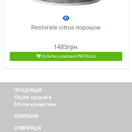
Restorate citrus порошок
1485грн.
Купити у компанії PM FitLine
ПРОДУКЦІЯ
FitLine здоров'я
FitLine косметика
КОМПАНІЯ
СПІВПРАЦЯ