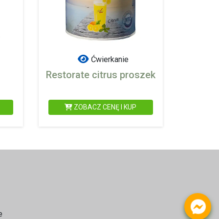
Ćwierkanie
Restorate citrus proszek
ZOBACZ CENĘ I KUP
e