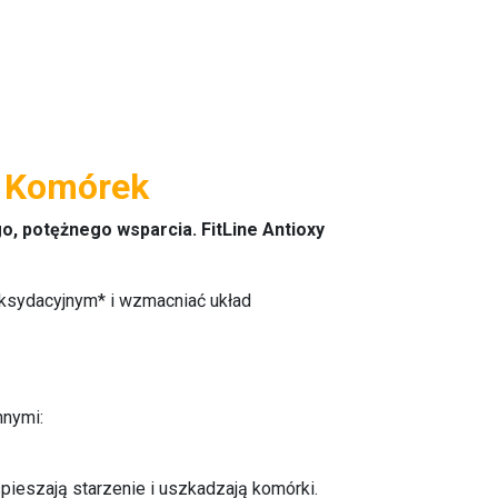
h Komórek
, potężnego wsparcia. FitLine Antioxy
ksydacyjnym* i wzmacniać układ
nnymi:
spieszają starzenie i uszkadzają komórki.