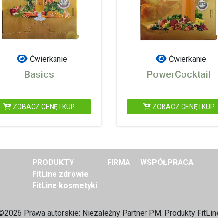
Ćwierkanie
Ćwierkanie
Basics
PowerCocktail
ZOBACZ CENĘ I KUP
ZOBACZ CENĘ I KUP
PRODUKTY
FIRMA
WSPÓŁPRACA
FitLine zdrowie
FitLine kosmetyki
©2026 Prawa autorskie: Niezależny
Partner PM. Produkty FitLin