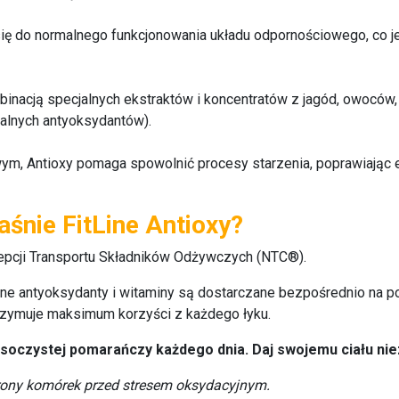
się do normalnego funkcjonowania układu odpornościowego, co 
nacją specjalnych ekstraktów i koncentratów z jagód, owoców, 
ralnych antyoksydantów).
m, Antioxy pomaga spowolnić procesy starzenia, poprawiając el
śnie FitLine Antioxy?
epcji Transportu Składników Odżywczych (NTC®).
żne antyoksydanty i witaminy są dostarczane bezpośrednio n
trzymuje maksimum korzyści z każdego łyku.
soczystej pomarańczy każdego dnia. Daj swojemu ciału nie
chrony komórek przed stresem oksydacyjnym.