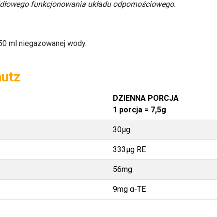
awidłowego funkcjonowania układu odpornościowego.
150 ml niegazowanej wody.
hutz
DZIENNA PORCJA
1 porcja = 7,5g
30μg
333μg RE
56mg
9mg α-TE