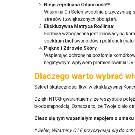
Nieprzejednana Odporność**
:
Witamina C i Selen wspólnie przyczyniają 
stresów i zwiększonych obciążeń.
Ekskluzywna Matryca Roślinna
:
Formuła wzbogacona jest innowacyjną kombi
spektrum bioflawonoidów i polifenoli (natu
Piękno i Zdrowie Skóry
:
Wspierając ochronę na poziomie komórkowy
negatywnym wpływem promieniowania UV.
Dlaczego warto wybrać wła
Sekret skuteczności tkwi w ekskluzywnej Konc
Dzięki NTC® gwarantujemy, że wszystkie potę
biodostępnością. Oznacza to, że Twoje ciało o
Ciesz się tym wspaniałym napojem o smaku 
* Selen, Witaminy C i E przyczyniają się do o