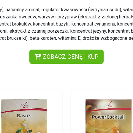
), naturalny aromat, regulator kwasowości (cytrynian sodu), wit
szanka owoców, warzyw i przypraw (ekstrakt z zielonej herbaty, 
entrat brokułów, koncentrat bazylii, koncentrat cynamonu, koncen
nii, ekstrakt z czarnej porzeczki, koncentrat jeżyny, koncentrat 
ntrat brukselki), beta-karoten, witamina E, drożdże wzbogacone 
ZOBACZ CENĘ I KUP