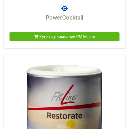
PowerCocktail
Купить у компании PM FitLine