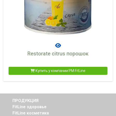
Restorate citrus порошок
Купить у компании PM FitLine
ПРОДУКЦИЯ
FitLine здоровье
FitLine косметика