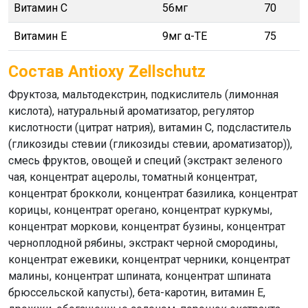
Витамин С
56мг
70
Витамин Е
9мг α-TE
75
Состав Antioxy Zellschutz
Фруктоза, мальтодекстрин, подкислитель (лимонная
кислота), натуральный ароматизатор, регулятор
кислотности (цитрат натрия), витамин С, подсластитель
(гликозиды стевии (гликозиды стевии, ароматизатор)),
смесь фруктов, овощей и специй (экстракт зеленого
чая, концентрат ацеролы, томатный концентрат,
концентрат брокколи, концентрат базилика, концентрат
корицы, концентрат орегано, концентрат куркумы,
концентрат моркови, концентрат бузины, концентрат
черноплодной рябины, экстракт черной смородины,
концентрат ежевики, концентрат черники, концентрат
малины, концентрат шпината, концентрат шпината
брюссельской капусты), бета-каротин, витамин Е,