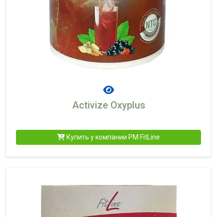
Activize Oxyplus
Купить у компании PM FitLine