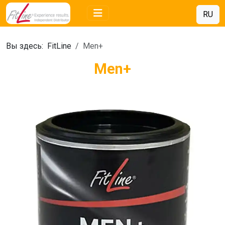
RU
Вы здесь:
FitLine
Men+
Men+