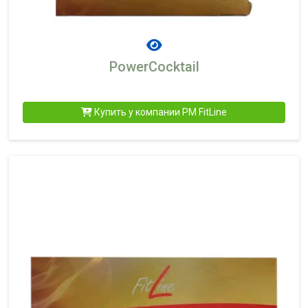
PowerCocktail
Купить у компании PM FitLine