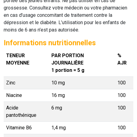
portée des jeunes enfants. Ne pas utiliser en cas de
grossesse. Consultez votre médecin ou votre pharmacien
en cas d’usage concomitant de traitement contre la
dépression et le diabète. L’utilisation pour les enfants de
moins de 6 ans n’est pas autorisée.
Informations nutritionnelles
TENEUR
PAR PORTION
%
MOYENNE
JOURNALIÈRE
AJR
1 portion = 5 g
Zinc
10 mg
100
Niacine
16 mg
100
Acide
6 mg
100
pantothénique
Vitamine B6
1,4 mg
100