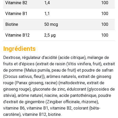
Vitamine B2
1,4
100
Vitamine B1
1,1
100
Biotine
50 mcg
100
Vitamine B12
2,5 µg
100
Ingrédients
Dextrose, régulateur d’acidité (acide citrique), mélange de
fruits et d’épices (extrait de raisin (Vitis vinifera, fruit), extrait
de pomme (Malus pumila, peau de fruit) et poudre de safran
(Crocus sativus, fleur)), arômes naturels, extrait de ginseng
rouge (Panax ginseng, racine) (maltodextrine, extrait de
ginseng rouge), gluconate de zinc, édulcorant (glycosides de
stévia), arôme naturel, niacine, acide pantothénique, poudre
d’extrait de gingembre (Zingiber officinale, rhizome),
vitamine B6, vitamine B1, vitamine B2, colorant (bêta-
carotène), vitamine B12, biotine.