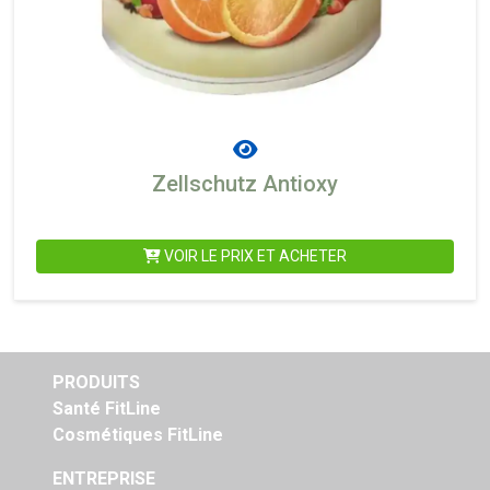
Zellschutz Antioxy
VOIR LE PRIX ET ACHETER
PRODUITS
Santé FitLine
Cosmétiques FitLine
ENTREPRISE