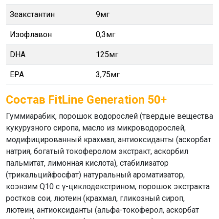
Зеакстантин
9мг
Изофлавон
0,3мг
DHA
125мг
EPA
3,75мг
Состав FitLine Generation 50+
Гуммиарабик, порошок водорослей (твердые вещества
кукурузного сиропа, масло из микроводорослей,
модифицированный крахмал, антиоксиданты (аскорбат
натрия, богатый токоферолом экстракт, аскорбил
пальмитат, лимонная кислота), стабилизатор
(трикальцийфосфат) натуральный ароматизатор,
коэнзим Q10 с γ-циклодекстрином, порошок экстракта
ростков сои, лютеин (крахмал, гликозный сироп,
лютеин, антиоксиданты (альфа-токоферол, аскорбат