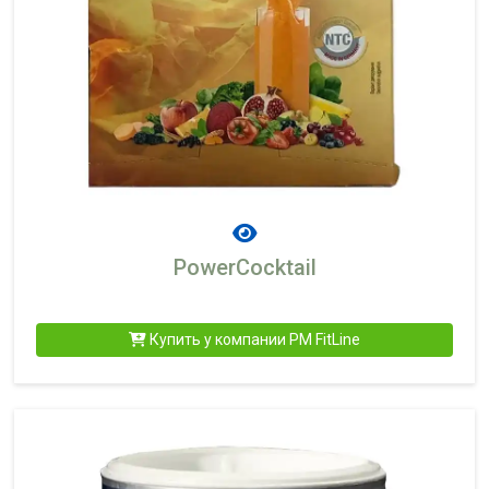
PowerCocktail
Купить у компании PM FitLine