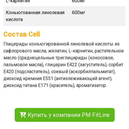
L-карнитин
600мг
Коньюгованная линолевая
600мг
кислота
Состав Cell
Глицериды конъюгированной линолевой кислоты из
сафлорового масла, желатин, L-карнитин, растительное
масло (среднецельные триглицириды (кокосовое,
пальмовое масла), глицерин Е422 (загуститель), сорбит
Е420 (подсластитель), соевый (аскорбилпальмитат),
диоксид кремния Е551 (антизлеживающий агент),
диоксид титана Е171 (краситель), ароматизатор.
Купить у компании PM FitLine