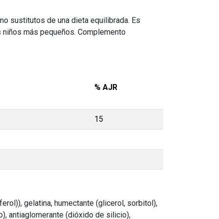
 sustitutos de una dieta equilibrada. Es
e los niños más pequeños. Complemento
% AJR
15
rol)), gelatina, humectante (glicerol, sorbitol),
), antiaglomerante (dióxido de silicio),