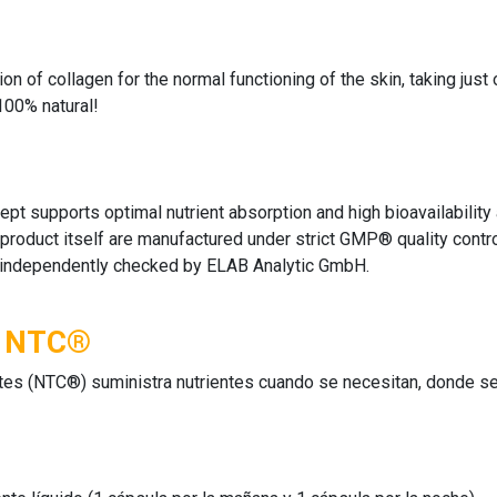
l
on of collagen for the normal functioning of the skin, taking just
100% natural!
t supports optimal nutrient absorption and high bioavailability at
 product itself are manufactured under strict GMP® quality contro
nd independently checked by ELAB Analytic GmbH.
o NTC®
es (NTC®) suministra nutrientes cuando se necesitan, donde se ne