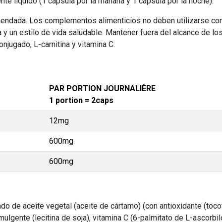
ente líquido (1 cápsula por la mañana y 1 cápsula por la noche).
ndada. Los complementos alimenticios no deben utilizarse como
ada y un estilo de vida saludable. Mantener fuera del alcance d
onjugado, L-carnitina y vitamina C.
PAR PORTION JOURNALIÈRE
1 portion = 2caps
12mg
600mg
600mg
ado de aceite vegetal (aceite de cártamo) (con antioxidante (tocofe
lgente (lecitina de soja), vitamina C (6-palmitato de L-ascorbilo