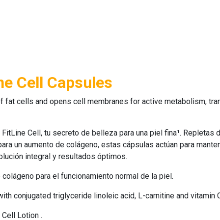
ine Cell Capsules
 fat cells and opens cell membranes for active metabolism, tran
s
FitLine Cell
, tu secreto de belleza para una piel fina¹. Repletas
C para un aumento de colágeno, estas cápsulas actúan para mantene
olución integral y resultados óptimos.
 colágeno para el funcionamiento normal de la piel.
th conjugated triglyceride linoleic acid, L-carnitine and vitamin 
 Cell Lotion
.