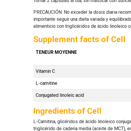
Tomar 2 cápsulas al día, sin masticar con sufici
PRECAUCIÓN: No exceder la dosis diaria recome
importante seguir una dieta variada y equilibr
alimenticio con triglicéridos de ácido linoleico c
Supplement facts of Cell
TENEUR MOYENNE
Vitamin C
L-carnitine
Conjugated linoleic acid
Ingredients of Cell
L-Carnitina, glicéridos de ácido linoleico conjug
triglicérido de cadena media (aceite de MCT), emu