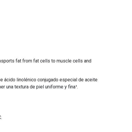
sports fat from fat cells to muscle cells and
 de ácido linolénico conjugado especial de aceite
r una textura de piel uniforme y fina¹.
C.