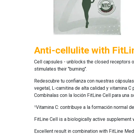
Anti-cellulite with FitL
Cell capsules
- unblocks the closed receptors of
stimulates their "burning".
Redescubre tu confianza con nuestras cápsula
vegetal, L-carnitina de alta calidad y vitamina 
Combínalas con la loción FitLine Cell para una s
¹Vitamina C: contribuye a la formación normal de
FitLine Cell
is a biologically active supplement wi
Excellent result in combination with
FitLine Med