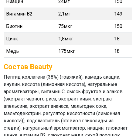
Ниацин
24мг
150
Витамин В2
2,1мг
149
Биотин
75мкг
150
Цинк
1,8мкг
18
Медь
175мкг
18
Состав Beauty
Пептид коллагена (38%) (говяжий), камедь акации,
инулин, кислота (лимонная кислота), натуральные
ароматизаторы, витамин С, смесь фруктов и злаков
(экстракт черного риса, экстракт киви, экстракт
апельсина, экстракт ананаса, мальтодек сока,
мальтодекстрин, регулятор кислотности (лимонная
кислота)), подсластитель (стевиол гликозиды из
стевии), натуральный ароматизатор, ниацин, глюконат
цинка, витамин В2, глюконат меди, сухой порошок