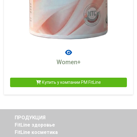
Women+
Купить у компании PM FitLine
ПРОДУКЦИЯ
FitLine здоровье
FitLine косметика