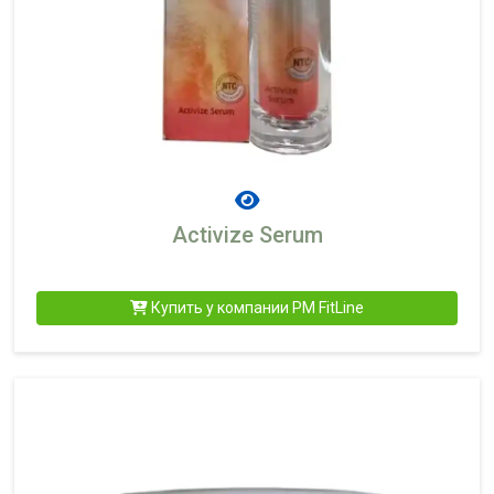
Activize Serum
Купить у компании PM FitLine