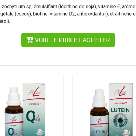
hizochytrium sp, émulsifiant (lécithine de soja), vitamine E, arôme
égétale (cocos), biotine, vitamine D2, antioxydants (extrait riche 
rol).
VOIR LE PRIX ET ACHETER