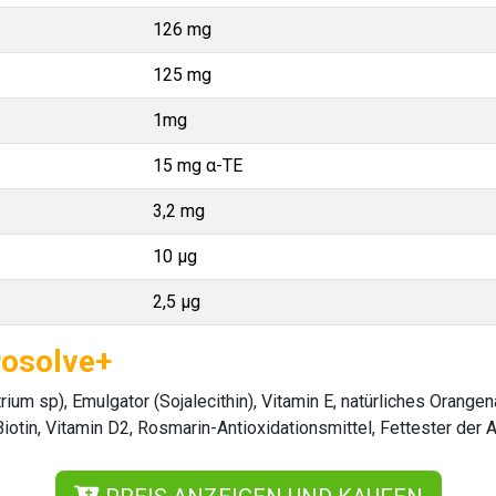
126 mg
125 mg
1mg
15 mg α-TE
3,2 mg
10 µg
2,5 µg
rosolve+
rium sp), Emulgator (Sojalecithin), Vitamin E, natürliches Orang
iotin, Vitamin D2, Rosmarin-Antioxidationsmittel, Fettester der 