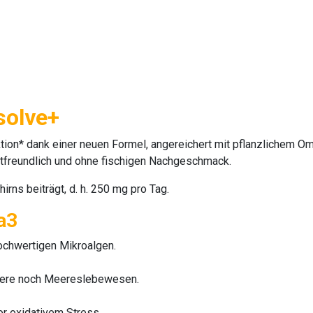
solve+
ktion* dank einer neuen Formel, angereichert mit pflanzlichem
Om
freundlich und ohne fischigen Nachgeschmack.
rns beiträgt, d. h. 250 mg pro Tag.
a3
chwertigen Mikroalgen.
Meere noch Meereslebewesen.
or oxidativem Stress.