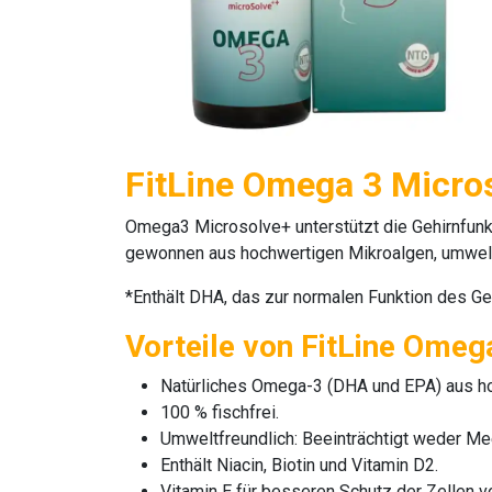
FitLine Omega 3 Micro
Omega3 Microsolve+
unterstützt die Gehirnfun
gewonnen aus hochwertigen Mikroalgen, umwelt
*Enthält DHA, das zur normalen Funktion des Gehi
Vorteile von FitLine Omeg
Natürliches Omega-3 (DHA und EPA) aus ho
100 % fischfrei.
Umweltfreundlich: Beeinträchtigt weder 
Enthält Niacin, Biotin und Vitamin D2.
Vitamin E für besseren Schutz der Zellen v