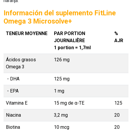
naranja.
Información del suplemento FitLine
Omega 3 Microsolve+
TENEUR MOYENNE
PAR PORTION
%
JOURNALIÈRE
AJR
1 portion = 1,7ml
Ácidos grasos
126 mg
Omega 3
- DHA
125 mg
- EPA
1 mg
Vitamina E
15 mg de α-TE
125
Niacina
3,2 mg
20
Biotina
10 mcg
20