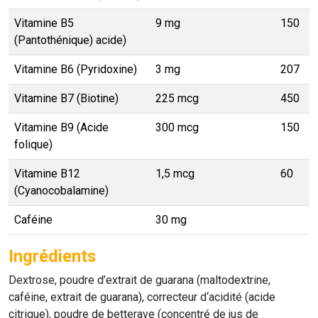
Vitamine B5
9 mg
150
(Pantothénique) acide)
Vitamine B6 (Pyridoxine)
3 mg
207
Vitamine B7 (Biotine)
225 mcg
450
Vitamine B9 (Acide
300 mcg
150
folique)
Vitamine B12
1,5 mcg
60
(Cyanocobalamine)
Caféine
30 mg
Ingrédients
Dextrose, poudre d’extrait de guarana (maltodextrine,
caféine, extrait de guarana), correcteur d‘acidité (acide
citrique), poudre de betterave (concentré de jus de