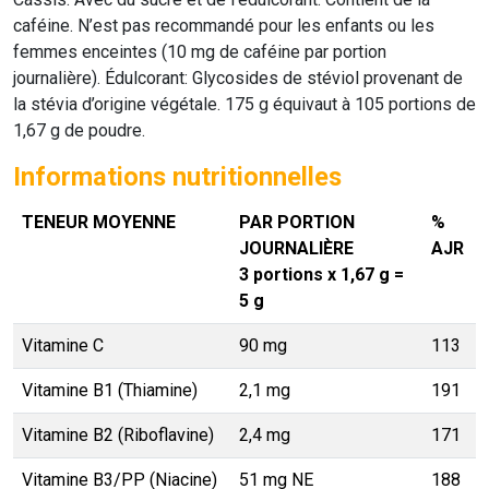
caféine. N’est pas recommandé pour les enfants ou les
femmes enceintes (10 mg de caféine par portion
journalière). Édulcorant: Glycosides de stéviol provenant de
la stévia d’origine végétale. 175 g équivaut à 105 portions de
1,67 g de poudre.
Informations nutritionnelles
TENEUR MOYENNE
PAR PORTION
%
JOURNALIÈRE
AJR
3 portions x 1,67 g =
5 g
Vitamine C
90 mg
113
Vitamine B1 (Thiamine)
2,1 mg
191
Vitamine B2 (Riboflavine)
2,4 mg
171
Vitamine B3/PP (Niacine)
51 mg NE
188