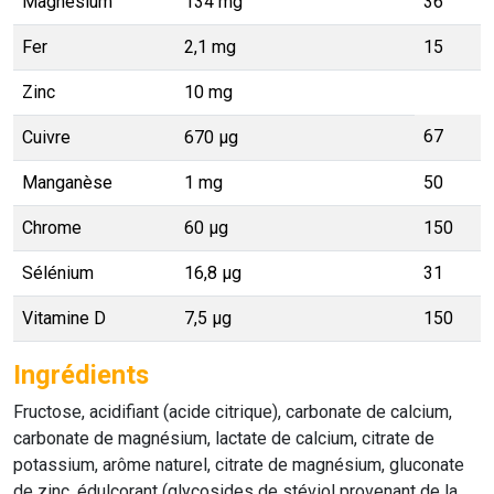
Magnésium
134 mg
36
Fer
2,1 mg
15
Zinc
10 mg
67
Cuivre
670 µg
Manganèse
1 mg
50
Chrome
60 µg
150
Sélénium
16,8 µg
31
Vitamine D
7,5 µg
150
Ingrédients
Fructose, acidifiant (acide citrique), carbonate de calcium,
carbonate de magnésium, lactate de calcium, citrate de
potassium, arôme naturel, citrate de magnésium, gluconate
de zinc, édulcorant (glycosides de stéviol provenant de la