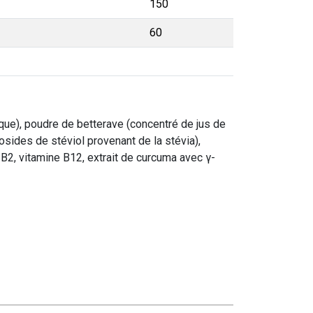
150
60
rique), poudre de betterave (concentré de jus de
cosides de stéviol provenant de la stévia),
B2, vitamine B12, extrait de curcuma avec γ-