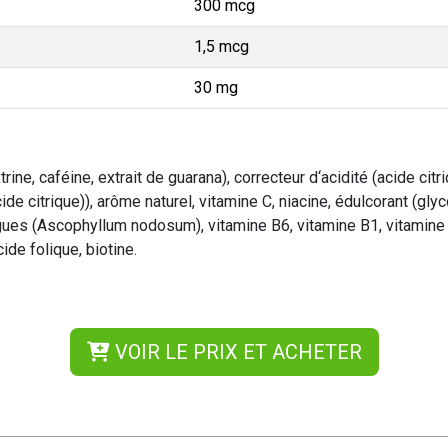
300 mcg
1,5 mcg
30 mg
ine, caféine, extrait de guarana), correcteur d‘acidité (acide cit
cide citrique)), arôme naturel, vitamine C, niacine, édulcorant (gly
gues (Ascophyllum nodosum), vitamine B6, vitamine B1, vitamine 
ide folique, biotine.
VOIR LE PRIX ET ACHETER