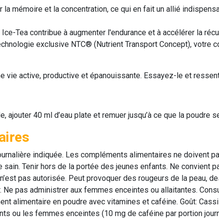
r la mémoire et la concentration, ce qui en fait un allié indispe
 Ice-Tea
contribue à augmenter l'endurance et à accélérer la récu
echnologie exclusive
NTC® (Nutrient Transport Concept)
, votre 
e vie active, productive et épanouissante.
Essayez-le et ressente
e, ajouter 40 ml d’eau plate et remuer jusqu’à ce que la poudre s
aires
nalière indiquée. Les compléments alimentaires ne doivent pas
e sain. Tenir hors de la portée des jeunes enfants. Ne convient pa
 n’est pas autorisée. Peut provoquer des rougeurs de la peau, 
r. Ne pas administrer aux femmes enceintes ou allaitantes. Cons
t alimentaire en poudre avec vitamines et caféine. Goût: Cassis
ts ou les femmes enceintes (10 mg de caféine par portion journa