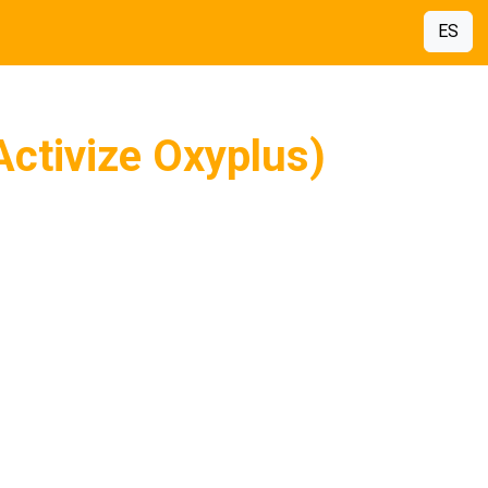
ES
Activize Oxyplus)