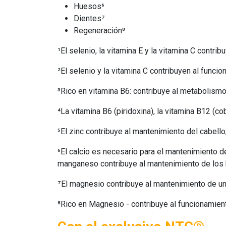
Huesos⁶
Dientes⁷
Regeneración⁸
¹El selenio, la vitamina E y la vitamina C contrib
²El selenio y la vitamina C contribuyen al funci
³Rico en vitamina B6: contribuye al metabolismo
⁴La vitamina B6 (piridoxina), la vitamina B12 (c
⁵El zinc contribuye al mantenimiento del cabello
⁶El calcio es necesario para el mantenimiento 
manganeso contribuye al mantenimiento de los
⁷El magnesio contribuye al mantenimiento de un
⁸Rico en Magnesio - contribuye al funcionamient