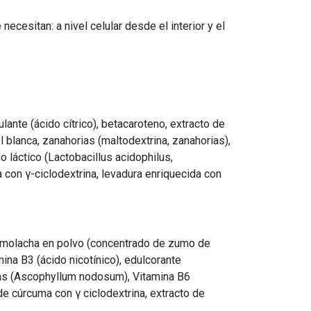
cesitan: a nivel celular desde el interior y el
lante (ácido cítrico), betacaroteno, extracto de
l blanca, zanahorias (maltodextrina, zanahorias),
o láctico (Lactobacillus acidophilus,
a con γ-ciclodextrina, levadura enriquecida con
, remolacha en polvo (concentrado de zumo de
mina B3 (ácido nicotínico), edulcorante
lgas (Ascophyllum nodosum), Vitamina B6
o de cúrcuma con γ ciclodextrina, extracto de