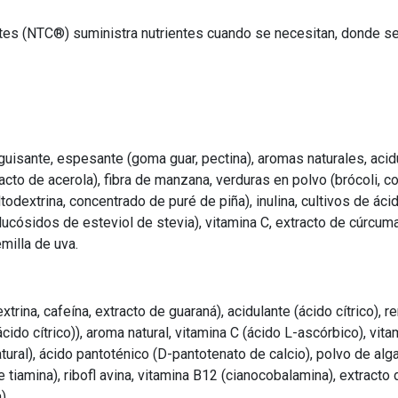
es (NTC®) suministra nutrientes cuando se necesitan, donde se ne
 guisante, espesante (goma guar, pectina), aromas naturales, acidu
acto de acerola), fibra de manzana, verduras en polvo (brócoli, co
odextrina, concentrado de puré de piña), inulina, cultivos de ácid
(glucósidos de esteviol de stevia), vitamina C, extracto de cúrcum
milla de uva.
trina, cafeína, extracto de guaraná), acidulante (ácido cítrico)
ido cítrico)), aroma natural, vitamina C (ácido L-ascórbico), vita
tural), ácido pantoténico (D-pantotenato de calcio), polvo de a
 de tiamina), ribofl avina, vitamina B12 (cianocobalamina), extract
).