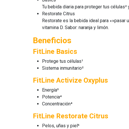
Tu bebida diaria para proteger tus células² 
Restorate Citrus
Restorate es la bebida ideal para «»pasar 
vitamina D. Sabor: naranja y limón.
Beneficios
FitLine Basics
Protege tus células¹
Sistema inmunitario²
FitLine Activize Oxyplus
Energía³
Potencia⁴
Concentración⁴
FitLine Restorate Citrus
Pelos, uñas y piel⁵