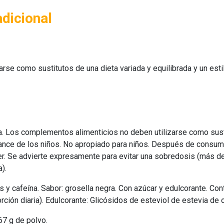
adicional
se como sustitutos de una dieta variada y equilibrada y un esti
. Los complementos alimenticios no deben utilizarse como sustit
cance de los niños. No apropiado para niños. Después de consumi
. Se advierte expresamente para evitar una sobredosis (más de 
a).
 y cafeína. Sabor: grosella negra. Con azúcar y edulcorante. Co
ión diaria). Edulcorante: Glicósidos de esteviol de estevia de 
67 g de polvo.