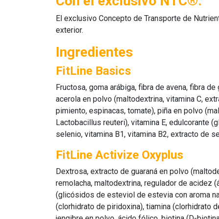
Con el exclusivo NTC®.
El exclusivo Concepto de Transporte de Nutrient
exterior.
Ingredientes
FitLine Basics
Fructosa, goma arábiga, fibra de avena, fibra de
acerola en polvo (maltodextrina, vitamina C, extr
pimiento, espinacas, tomate), piña en polvo (malt
Lactobacillus reuteri), vitamina E, edulcorante 
selenio, vitamina B1, vitamina B2, extracto de se
FitLine Activize Oxyplus
Dextrosa, extracto de guaraná en polvo (maltodex
remolacha, maltodextrina, regulador de acidez (ác
(glicósidos de esteviol de estevia con aroma na
(clorhidrato de piridoxina), tiamina (clorhidrato
jengibre en polvo, ácido fólico, biotina (D-biotina