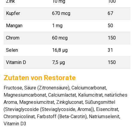
Zink
10 mg
100
Kupfer
670 mcg
67
Mangan
1 mg
50
Chrom
60 mcg
150
Selen
16,8 µg
31
Vitamin D
7,5 µg
150
Zutaten von Restorate
Fructose, Säure (Zitronensäure), Calciumcarbonat,
Magnesiumcarbonat, Calciumlactat, Kaliumcitrat, natürliches
Aroma, Magnesiumcitrat, Zinkgluconat, Süßungsmittel
(Steviaglycoside (Steviaglycoside, Aroma)), Eisencitrat,
Chrompicolinat, Farbstoff (Beta-Carotin), Natriumselenit,
Vitamin D3