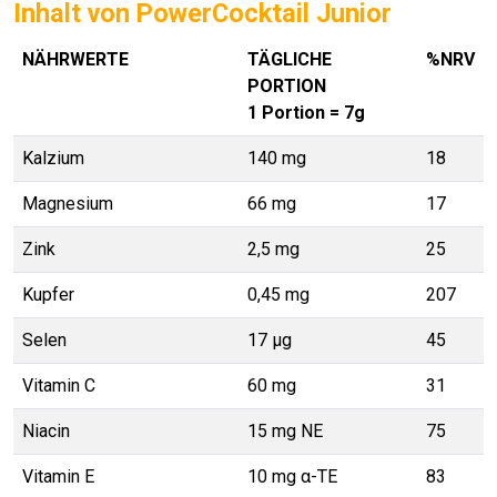
Inhalt von PowerCocktail Junior
NÄHRWERTE
TÄGLICHE
%NRV
PORTION
1 Portion = 7g
Kalzium
140 mg
18
Magnesium
66 mg
17
Zink
2,5 mg
25
Kupfer
0,45 mg
207
Selen
17 µg
45
Vitamin C
60 mg
31
Niacin
15 mg NE
75
Vitamin E
10 mg α-TE
83