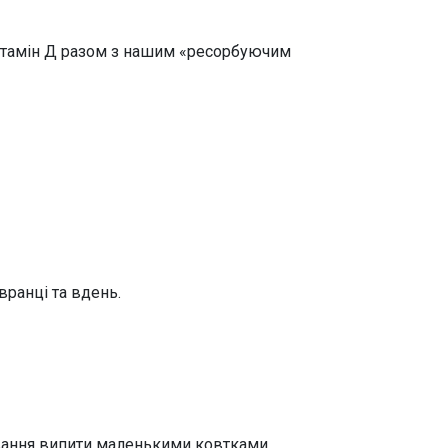
і вітамін Д разом з нашим «ресорбуючим
вранці та вдень.
шування випити маленькими ковтками.