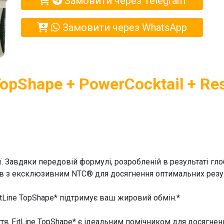
Замовити через Telegram
Замовити через WhatsApp
opShape + PowerCocktail + Res
. Завдяки передовій формулі, розробленій в результаті гло
ів з ексклюзивним NTC® для досягнення оптимальних резул
itLine TopShape
* підтримує ваш жировий обмін.*
тя,
FitLine TopShape
* є ідеальним помічником для досягнен