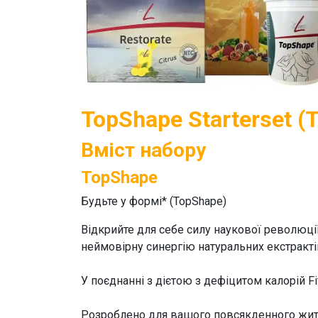
TopShape Starterset (T
Вміст набору
TopShape
Будьте у формі* (
TopShape
)
Відкрийте для себе силу наукової революції
неймовірну синергію натуральних екстракт
У поєднанні з дієтою з дефіцитом калорій
F
Розроблено для вашого повсякденного жит