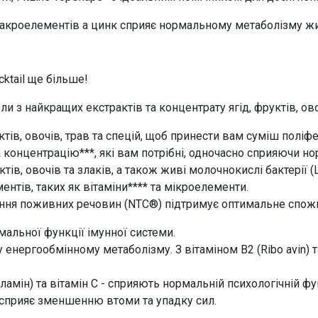
акроелементів а цинк сприяє нормальному метаболізму жи
ktail
ще більше!
 з найкращих екстрактів та концентрату ягід, фруктів, овоч
тів, овочів, трав та спецій, щоб принести вам суміш поліфен
а концентрацію***, які вам потрібні, одночасно сприяючи но
в, овочів та злаків, а також живі молочнокислі бактерії (L. re
нтів, таких як вітаміни**** та мікроелементи.
ння поживних речовин (NTC®) підтримує оптимальне спож
мальної функції імунної системи.
 енергообмінному метаболізму. З вітаміном B2 (Ribo avin)
аламін) та вітамін С - сприяють нормальній психологічній фу
та сприяє зменшенню втоми та упадку сил.