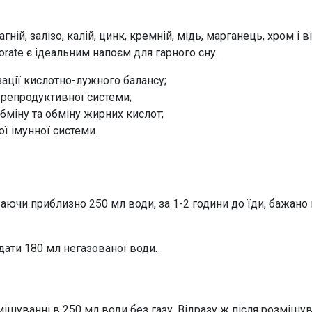
гній, залізо, калій, цинк, кремній, мідь, марганець, хром 
orate
є ідеальним напоєм для гарного сну.
зації кислотно-лужного балансу;
репродуктивної системи;
міну та обміну жирних кислот;
ої імунної системи.
ваючи приблизно 250 мл води, за 1-2 години до їди, бажано 
дати 180 мл негазованої води.
омішуванні в 250 мл води без газу. Відразу ж після розмі