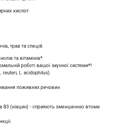
рних кислот.
ів, трав та спецій.
олів та вітамінів*.
рмальній роботі вашої імунної системи*!
uteri, L. acidophilus).
ивання поживних речовин.
 та B3 (ніацин) - сприяють зменшенню втоми
нкції.