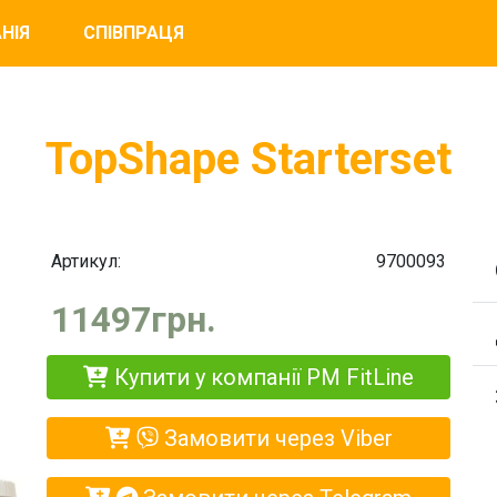
НІЯ
СПІВПРАЦЯ
TopShape Starterset
Артикул:
9700093
11497грн.
Купити у компанії PM FitLine
Замовити через Viber