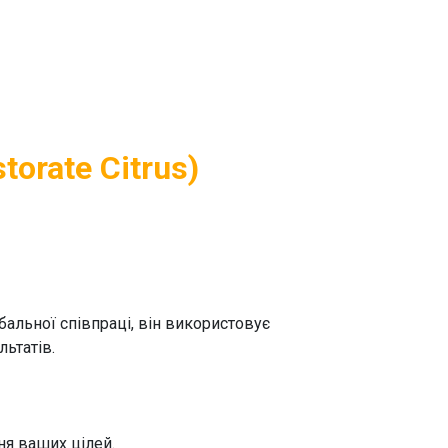
torate Citrus)
бальної співпраці, він використовує
ьтатів.
ня ваших цілей.