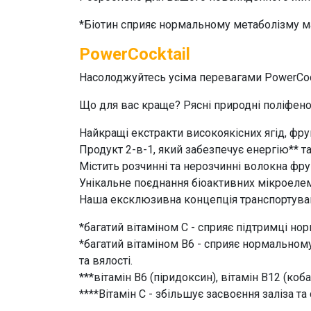
*Біотин сприяє нормальному метаболізму м
PowerCocktail
Насолоджуйтесь усіма перевагами
PowerCoc
Що для вас краще? Рясні природні поліфеноли
Найкращі екстракти високоякісних ягід, фрук
Продукт 2-в-1, який забезпечує енергію** т
Містить розчинні та нерозчинні волокна фрукті
Унікальне поєднання біоактивних мікроелеме
Наша ексклюзивна концепція транспортува
*багатий вітаміном С - сприяє підтримці нор
*багатий вітаміном B6 - сприяє нормальному
та вялості.
***вітамін В6 (піридоксин), вітамін В12 (коб
****Вітамін С - збільшує засвоєння заліза 