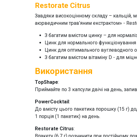
Restorate Citrus
Завдяки високоцінному складу – кальцій, ма
аюрведичним трав’яним екстрактом» -
Rest
З багатим вмістом цинку – для нормалі
Цинк для нормального функціонування 
Цинк для оптимального вуглеводного об
З багатим вмістом вітаміну D - для міцн
Використання
TopShape
:
Приймайте по 3 капсули двічі на день, запи
PowerCocktail
:
До вмісту цього пакетика порошку (15 г) до
1 порція (1 пакетик) на день.
Restorate Citrus
:
Впакету (6,7 г) розчинити при постійному п