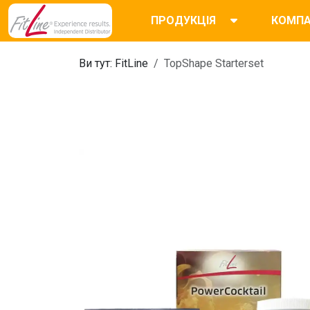
ПРОДУКЦІЯ
КОМПА
Ви тут:
FitLine
TopShape Starterset