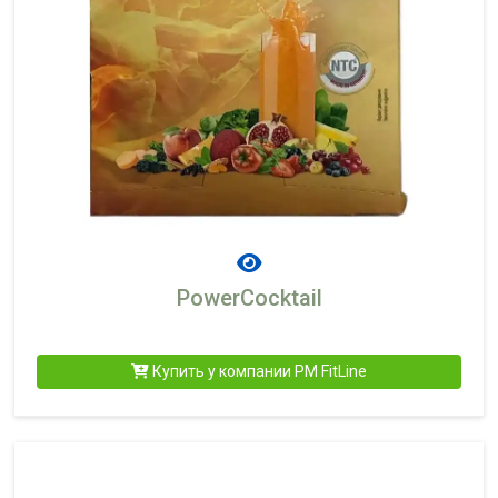
PowerCocktail
Купить у компании PM FitLine