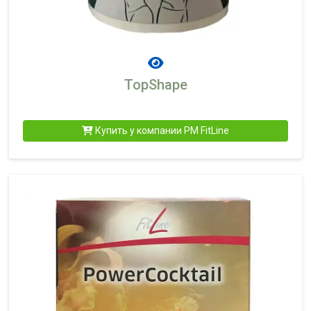
TopShape
Купить у компании PM FitLine