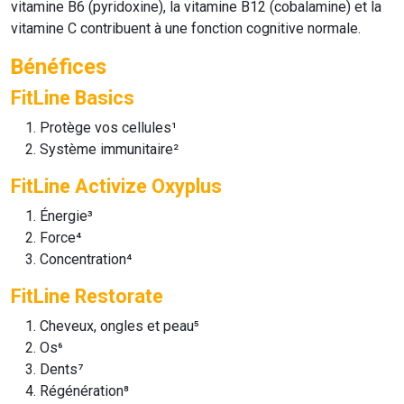
vitamine B6 (pyridoxine), la vitamine B12 (cobalamine) et la
vitamine C contribuent à une fonction cognitive normale.
Bénéfices
FitLine Basics
Protège vos cellules¹
Système immunitaire²
FitLine Activize Oxyplus
Énergie³
Force⁴
Concentration⁴
FitLine Restorate
Cheveux, ongles et peau⁵
Os⁶
Dents⁷
Régénération⁸