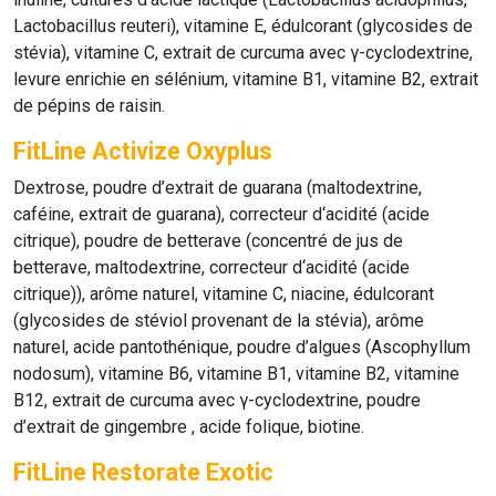
Lactobacillus reuteri), vitamine E, édulcorant (glycosides de
stévia), vitamine C, extrait de curcuma avec γ-cyclodextrine,
levure enrichie en sélénium, vitamine B1, vitamine B2, extrait
de pépins de raisin.
FitLine Activize Oxyplus
Dextrose, poudre d’extrait de guarana (maltodextrine,
caféine, extrait de guarana), correcteur d‘acidité (acide
citrique), poudre de betterave (concentré de jus de
betterave, maltodextrine, correcteur d‘acidité (acide
citrique)), arôme naturel, vitamine C, niacine, édulcorant
(glycosides de stéviol provenant de la stévia), arôme
naturel, acide pantothénique, poudre d’algues (Ascophyllum
nodosum), vitamine B6, vitamine B1, vitamine B2, vitamine
B12, extrait de curcuma avec γ-cyclodextrine, poudre
d’extrait de gingembre , acide folique, biotine.
FitLine Restorate Exotic