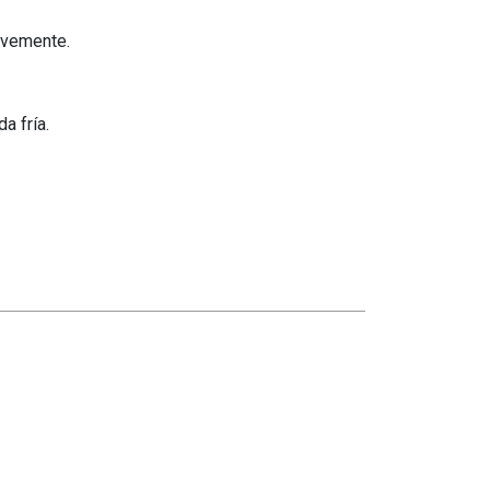
uavemente.
a fría.