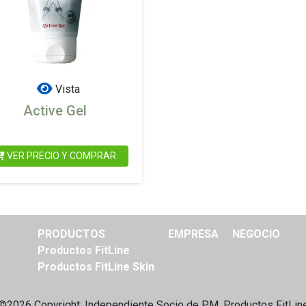
Vista
Active Gel
VER PRECIO Y COMPRAR
PRODUCTOS
EMPRESA
NEGOCIO
Productos FitLine
Productos FitLine Skin
©2026 Copyright: Independiente
Socio de PM. Productos FitLin