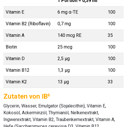
1 Portion = 0,39 ml
Vitamin E
6 mg α-TE
100
Vitamin B2 (Riboflavin)
0,7 mg
100
Vitamin A
140 mcg RE
35
Biotin
25 mcg
100
Vitamin D
2,5 µg
100
Vitamin B12
1,3 μg
100
Vitamin K2
13 µg
33
Zutaten von IB⁵
Glycerin, Wasser, Emulgator (Sojalecithin), Vitamin E,
Kokosöl, Ackerminzöl, Thymianöl, Nelkenextrakt,
Ingwerextrakt, Vitamin B2, Traubenkernextrakt, Vitamin A,
Hefe (Saccharomyces cerevisia D3, Vitamin B12.