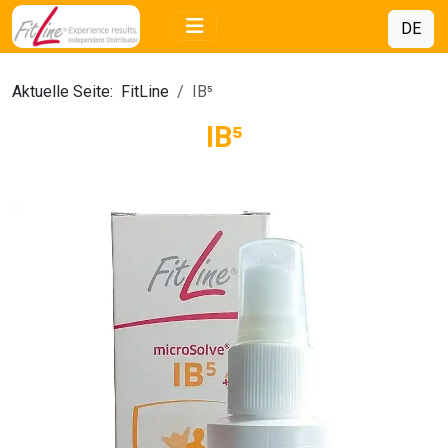
DE
Aktuelle Seite:
FitLine
IB⁵
IB⁵