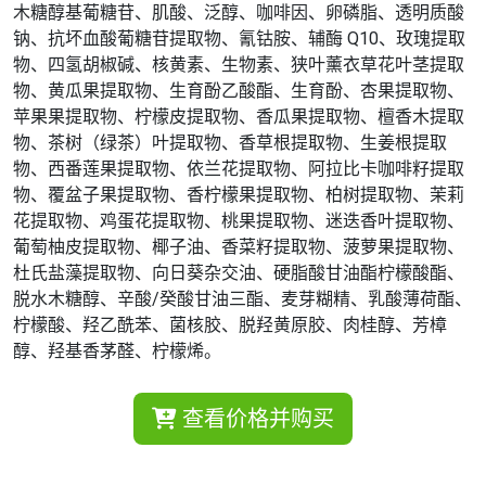
木糖醇基葡糖苷、肌酸、泛醇、咖啡因、卵磷脂、透明质酸
钠、抗坏血酸葡糖苷提取物、氰钴胺、辅酶 Q10、玫瑰提取
物、四氢胡椒碱、核黄素、生物素、狭叶薰衣草花叶茎提取
物、黄瓜果提取物、生育酚乙酸酯、生育酚、杏果提取物、
苹果果提取物、柠檬皮提取物、香瓜果提取物、檀香木提取
物、茶树（绿茶）叶提取物、香草根提取物、生姜根提取
物、西番莲果提取物、依兰花提取物、阿拉比卡咖啡籽提取
物、覆盆子果提取物、香柠檬果提取物、柏树提取物、茉莉
花提取物、鸡蛋花提取物、桃果提取物、迷迭香叶提取物、
葡萄柚皮提取物、椰子油、香菜籽提取物、菠萝果提取物、
杜氏盐藻提取物、向日葵杂交油、硬脂酸甘油酯柠檬酸酯、
脱水木糖醇、辛酸/癸酸甘油三酯、麦芽糊精、乳酸薄荷酯、
柠檬酸、羟乙酰苯、菌核胶、脱羟黄原胶、肉桂醇、芳樟
醇、羟基香茅醛、柠檬烯。
查看价格并购买