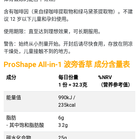
含有咖啡因（来自绿咖啡提取物和绿马黛茶提取物）。不建
议 12 岁以下儿童和孕妇使用。
使用期限：
直至达到理想效果，可长期服用。
警告：
始终从小剂量开始。开封后请尽快食用，存放在阴凉
干燥处，儿童接触不到的地方。
ProShape All-in-1 波旁香草 成分含量表
成分
每日份量
%NRV
1 份 = 32.3克
（营养参考值）
能量值
990kJ /
235kcal
脂肪
6g
- 其中饱和脂肪酸
3.2g
碳水化合物
25g