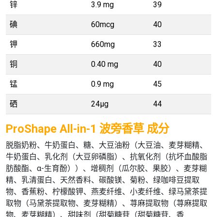
锌
3.9 mg
39
碘
60mcg
40
钾
660mg
33
铜
0.40 mg
40
锰
0.9 mg
45
硒
24µg
44
ProShape All-in-1 波旁香草 成分
脱脂奶粉、牛奶蛋白、糖、大豆油粉（大豆油、麦芽糊精、
牛奶蛋白、乳化剂（大豆卵磷脂）、抗氧化剂（抗坏血酸脂
肪酸酯、α-生育酚））、增稠剂（瓜尔胶、果胶）、麦芽糊
精、乳清蛋白、天然香料、碳酸镁、菊粉、绿咖啡豆提取
物、香蕉粉、柠檬酸钾、燕麦纤维、小麦纤维、绿马黛茶提
取物（马黛茶提取物、麦芽糊精）、荨麻提取物（荨麻提取
物、麦芽糊精）、甜味剂（甜菊糖苷（甜菊糖苷、香