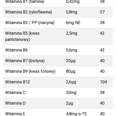
Witamina B1 (tiamina)
0,42mg
38
Witamina B2 (ryboflawina)
0,8mg
57
Witamina B3 / PP (niacyna)
6mg NE
38
Witamina B5 (kwas
2,5mg
42
pantotenowy)
Witamina B6
0,6mg
43
Witamina B7 (biotyna)
20μg
40
Witamina B9 (kwas foliowy)
80μg
40
Witamina B12
2,6μg
104
Witamina C
30mg
38
Witamina D
2μg
40
Witamina E
4,8mg α-TE
40