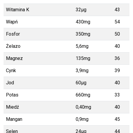
Witamina K
32μg
43
Wapń
430mg
54
Fosfor
350mg
50
Żelazo
5,6mg
40
Magnez
135mg
36
Cynk
3,9mg
39
Jod
60μg
40
Potas
660mg
33
Miedź
0,40mg
40
Mangan
0,9mg
45
Selen
24μg
44