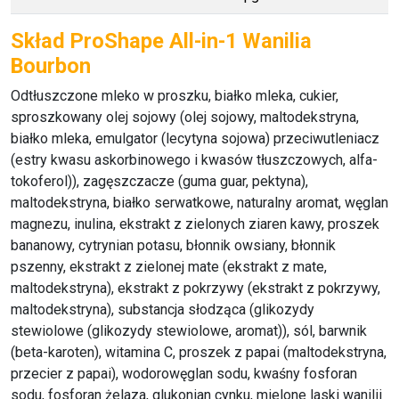
Skład ProShape All-in-1 Wanilia
Bourbon
Odtłuszczone mleko w proszku, białko mleka, cukier,
sproszkowany olej sojowy (olej sojowy, maltodekstryna,
białko mleka, emulgator (lecytyna sojowa) przeciwutleniacz
(estry kwasu askorbinowego i kwasów tłuszczowych, alfa-
tokoferol)), zagęszczacze (guma guar, pektyna),
maltodekstryna, białko serwatkowe, naturalny aromat, węglan
magnezu, inulina, ekstrakt z zielonych ziaren kawy, proszek
bananowy, cytrynian potasu, błonnik owsiany, błonnik
pszenny, ekstrakt z zielonej mate (ekstrakt z mate,
maltodekstryna), ekstrakt z pokrzywy (ekstrakt z pokrzywy,
maltodekstryna), substancja słodząca (glikozydy
stewiolowe (glikozydy stewiolowe, aromat)), sól, barwnik
(beta-karoten), witamina C, proszek z papai (maltodekstryna,
przecier z papai), wodorowęglan sodu, kwaśny fosforan
sodu, fosforan żelaza, glukonian cynku, mielone laski wanilii