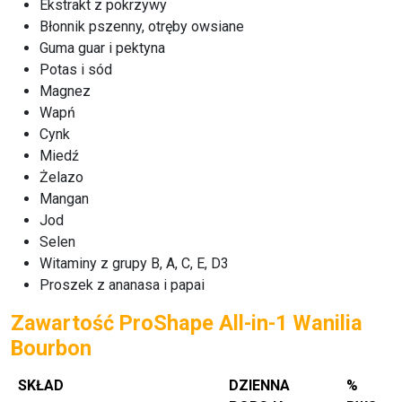
Ekstrakt z pokrzywy
Błonnik pszenny, otręby owsiane
Guma guar i pektyna
Potas i sód
Magnez
Wapń
Cynk
Miedź
Żelazo
Mangan
Jod
Selen
Witaminy z grupy B, A, C, E, D3
Proszek z ananasa i papai
Zawartość ProShape All-in-1 Wanilia
Bourbon
SKŁAD
DZIENNA
%