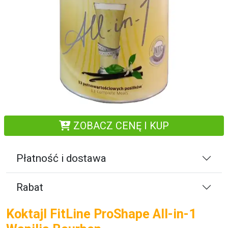
ZOBACZ CENĘ I KUP
Płatność i dostawa
Rabat
Koktajl FitLine ProShape All-in-1