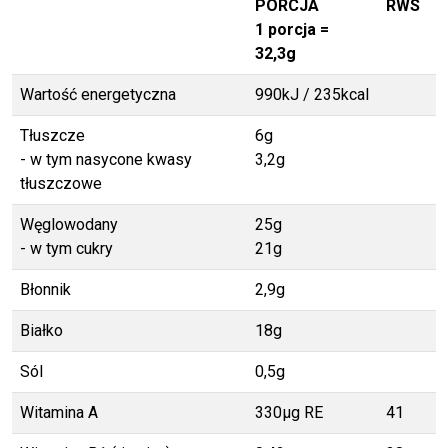
PORCJA
RWS
1 porcja =
32,3g
Wartość energetyczna
990kJ / 235kcal
Tłuszcze
6g
- w tym nasycone kwasy
3,2g
tłuszczowe
Węglowodany
25g
- w tym cukry
21g
Błonnik
2,9g
Białko
18g
Sól
0,5g
Witamina A
330μg RE
41