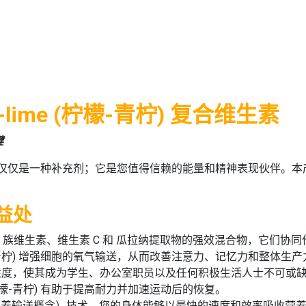
emon-lime (柠檬-青柠) 复合维生素
键
仅仅是一种补充剂；它是您值得信赖的能量和精神表现伙伴。本
要益处
B 族维生素、维生素 C 和 瓜拉纳提取物的强效混合物，它们协
青柠)
增强细胞的氧气输送，从而改善注意力、记忆力和整体生产
注度，使其成为学生、办公室职员以及任何积极生活人士不可或
(柠檬-青柠)
有助于提高耐力并加速运动后的恢复。
营养输送概念）技术
，您的身体能够以最快的速度和效率吸收营