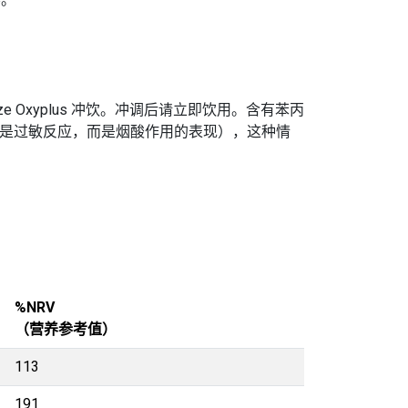
ze Oxyplus 冲饮。冲调后请立即饮用。含有苯丙
红现象（这不是过敏反应，而是烟酸作用的表现），这种情
%NRV
（营养参考值）
113
191