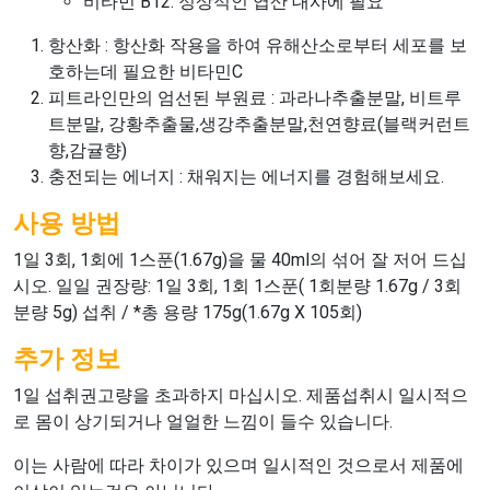
비타민 B12: 정상적인 엽산 대사에 필요
항산화 : 항산화 작용을 하여 유해산소로부터 세포를 보
호하는데 필요한 비타민C
피트라인만의 엄선된 부원료 : 과라나추출분말, 비트루
트분말, 강황추출물,생강추출분말,천연향료(블랙커런트
향,감귤향)
충전되는 에너지 : 채워지는 에너지를 경험해보세요.
사용 방법
1일 3회, 1회에 1스푼(1.67g)을 물 40ml의 섞어 잘 저어 드십
시오. 일일 권장량: 1일 3회, 1회 1스푼( 1회분량 1.67g / 3회
분량 5g) 섭취 / *총 용량 175g(1.67g X 105회)
추가 정보
1일 섭취권고량을 초과하지 마십시오. 제품섭취시 일시적으
로 몸이 상기되거나 얼얼한 느낌이 들수 있습니다.
이는 사람에 따라 차이가 있으며 일시적인 것으로서 제품에