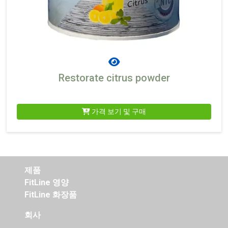
Restorate citrus powder
가격 보기 및 구매
제품
FitLine 영양
FitLine 화장품
회사