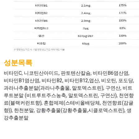
성분목록
비타민C, 니코틴산아미드, 판토텐산칼슘, 비타민B6염산염,
비타민B1염산염, 비타민B2, 비타민B12,엽산, 비오틴, 포도당,
과라나추출분말(과라나추출물, 말토덱스트린), 구연산, 비트
루트분말 (비트루트주스농축, 말토덱스트린, 구연산), 천연향
료(블랙커런트향), 혼합제제(스테비올배당체, 천연향료(감귤
향)), 한천분말, 강황추출물(강황추출물,시클로덱스트린), 생
강추출분말