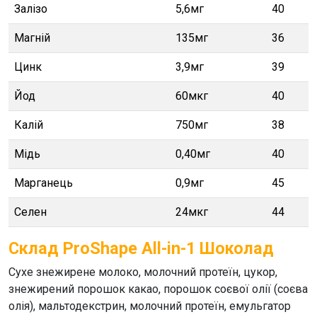
Залізо
5,6мг
40
Магній
135мг
36
Цинк
3,9мг
39
Йод
60мкг
40
Калій
750мг
38
Мідь
0,40мг
40
Марганець
0,9мг
45
Селен
24мкг
44
Склад ProShape All-in-1 Шоколад
Сухе знежирене молоко, молочний протеїн, цукор,
знежирений порошок какао, порошок соєвої олії (соєва
олія), мальтодекстрин, молочний протеїн, емульгатор