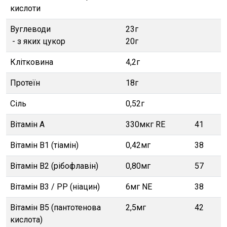
кислоти
Вуглеводи
23г
- з яких цукор
20г
Клітковина
4,2г
Протеїн
18г
Сіль
0,52г
Вітамін A
330мкг RE
41
Вітамін B1 (тіамін)
0,42мг
38
Вітамін B2 (рібофлавін)
0,80мг
57
Вітамін B3 / PP (ніацин)
6мг NE
38
Вітамін В5 (пантотенова
2,5мг
42
кислота)