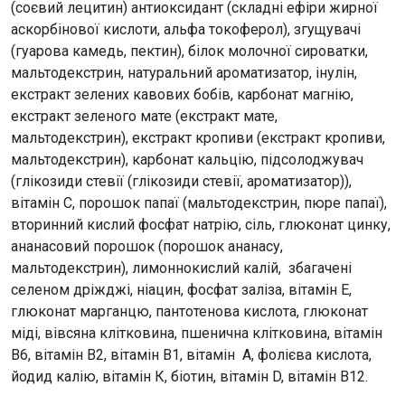
(соєвий лецитин) антиоксидант (складні ефіри жирної
аскорбінової кислоти, альфа токоферол), згущувачі
(гуарова камедь, пектин), білок молочної сироватки,
мальтодекстрин, натуральний ароматизатор, інулін,
екстракт зелених кавових бобів, карбонат магнію,
екстракт зеленого мате (екстракт мате,
мальтодекстрин), екстракт кропиви (екстракт кропиви,
мальтодекстрин), карбонат кальцію, підсолоджувач
(глікозиди стевії (глікозиди стевії, ароматизатор)),
вітамін С, порошок папаї (мальтодекстрин, пюре папаї),
вторинний кислий фосфат натрію, сіль, глюконат цинку,
ананасовий порошок (порошок ананасу,
мальтодекстрин), лимоннокислий калій, збагачені
селеном дріжджі, ніацин, фосфат заліза, вітамін E,
глюконат марганцю, пантотенова кислота, глюконат
міді, вівсяна клітковина, пшенична клітковина, вітамін
В6, вітамін В2, вітамін В1, вітамін A, фолієва кислота,
йодид калію, вітамін К, біотин, вітамін D, вітамін В12.