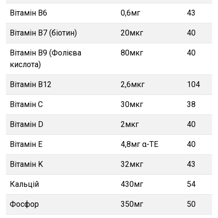
Вітамін В6
0,6мг
43
Вітамін В7 (біотин)
20мкг
40
Вітамін В9 (Фолієва
80мкг
40
кислота)
Вітамін В12
2,6мкг
104
Вітамін C
30мкг
38
Вітамін D
2мкг
40
Вітамін E
4,8мг α-TE
40
Вітамін K
32мкг
43
Кальцій
430мг
54
Фосфор
350мг
50