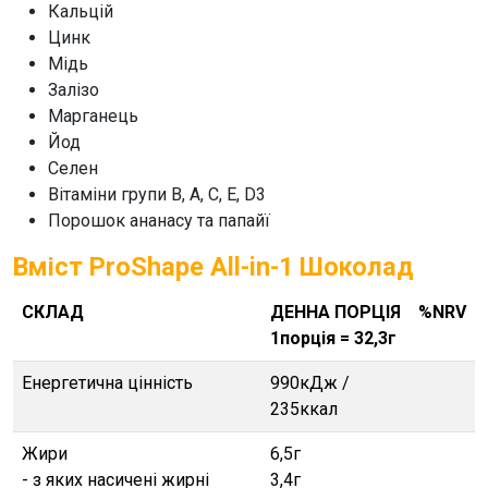
Кальцій
Цинк
Мідь
Залізо
Марганець
Йод
Селен
Вітаміни групи В, А, С, Е, D3
Порошок ананасу та папайї
Вміст ProShape All-in-1 Шоколад
СКЛАД
ДЕННА ПОРЦІЯ
%NRV
1порція = 32,3г
Енергетична цінність
990кДж /
235ккал
Жири
6,5г
- з яких насичені жирні
3,4г