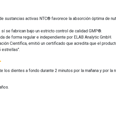
e sustancias activas NTC® favorece la absorción óptima de nutri
 sí se fabrican bajo un estricto control de calidad GMP®.
ada de forma regular e independiente por ELAB Analytic GmbH.
ión Científica, emitió un certificado que acredita que el produc
 estrellas".
+
late los dientes a fondo durante 2 minutos por la mañana y por la 
años.