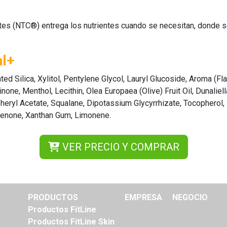
es (NTC®) entrega los nutrientes cuando se necesitan, donde se n
al+
rated Silica, Xylitol, Pentylene Glycol, Lauryl Glucoside, Aroma (
one, Menthol, Lecithin, Olea Europaea (Olive) Fruit Oil, Dunaliell
pheryl Acetate, Squalane, Dipotassium Glycyrrhizate, Tocopherol,
enone, Xanthan Gum, Limonene.
VER PRECIO Y COMPRAR
PRODUCTOS
EMPRESA
NEGOCIO
Productos FitLine
Productos FitLine Skin