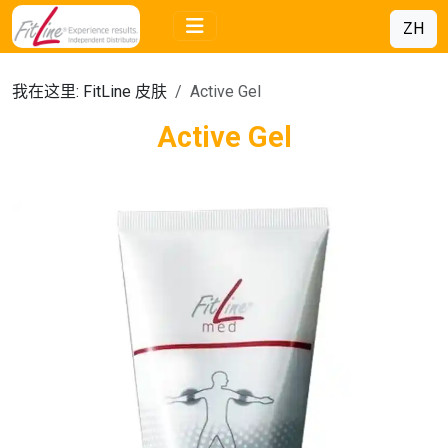
ZH
我在这里:
FitLine 皮肤
Active Gel
Active Gel