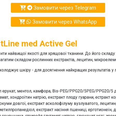
Замовити через Telegram
Замовити через WhatsApp
tLine med Active Gel
нти найвищої якості для хрящової тканини. До його складу
агатим складом рослинних екстрактів, лецитин, мікроелемен
холоджує шкіру - для досягнення найкращих результатів у 
лейл ерукат, ментол, камфора, Bis-PEG/PPG20/5РEG/PPG20/5
т, хондроїтин натрію, екстракт плоду гуарани, естракт кори 
уркуми довгої, екстракт асколофілуму вузлуватого, лецити
метилпропанедіол, екстракт насіння пшениці, ерготионеїн, 
я соняшника, стеаройл глутамат натрію, глюконат міді, аро