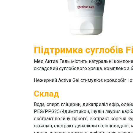
Підтримка суглобів Fi
Мед Актив Гель
містить натуральні компоне
складовий суглобового хряща, комплекс з б
Нежирний
Active Gel
стимулює кровообіг і о
Склад
Вода, спирт, гліцерин, дикаприліл ефір, о
РЕG/PPG25/4диметикон, інулін лаурил карбама
екстракт полину гіркого, екстракт кореня к
сквалан, екстракт дуналієли солоноводної, 
цинку, діоксид кремнію, кофеїн, олія насінн