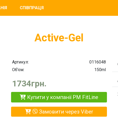
НІЯ
СПІВПРАЦЯ
Active-Gel
Артикул:
0116048
Об'єм:
150ml
1734грн.
Купити у компанії PM FitLine
Замовити через Viber