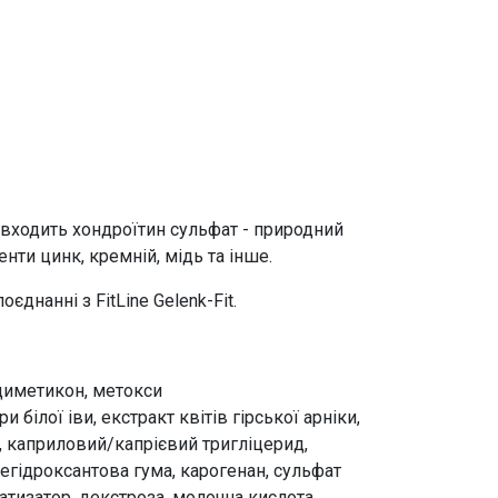
 входить хондроїтин сульфат - природний
ти цинк, кремній, мідь та інше.
поєднанні з
FitLine Gelenk-Fit
.
 диметикон, метокси
білої іви, екстракт квітів гірської арніки,
н, каприловий/капрієвий тригліцерид,
дегідроксантова гума, карогенан, сульфат
матизатор, декстроза, молочна кислота