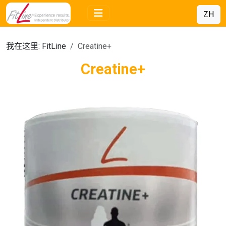
ZH
我在这里:
FitLine
Creatine+
Creatine+