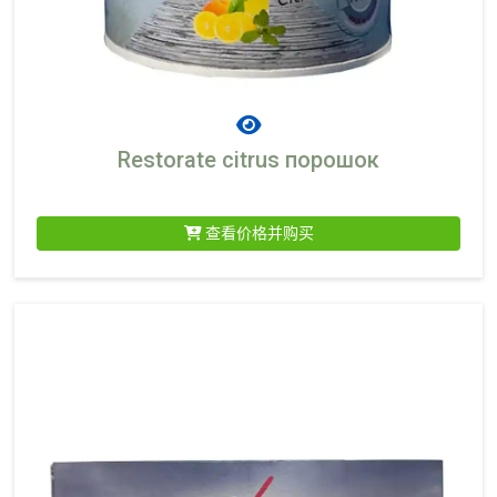
Restorate citrus порошок
查看价格并购买