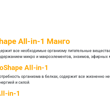
hape All-in-1 Манго
держит все необходимые организму питательные вещества 
одержанием микро и макроэлементов, энзимов, эфирных ма
oShape All-in-1
отребность организма в белках, содержит все жизненно н
нергией и силой.
l-in-1