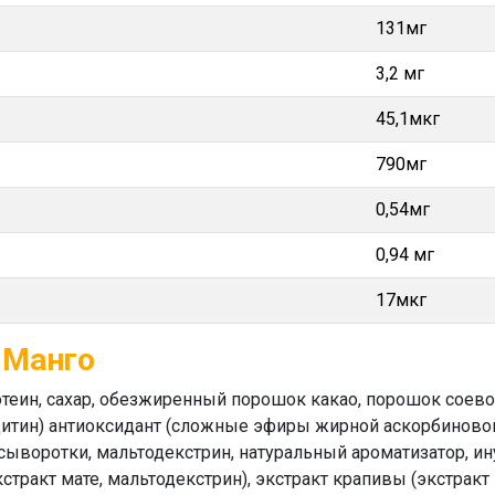
131мг
3,2 мг
45,1мкг
790мг
0,54мг
0,94 мг
17мкг
1 Манго
еин, сахар, обезжиренный порошок какао, порошок соевог
итин) антиоксидант (сложные эфиры жирной аскорбиновой 
 сыворотки, мальтодекстрин, натуральный ароматизатор, и
кстракт мате, мальтодекстрин), экстракт крапивы (экстрак