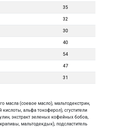
35
32
30
40
54
47
31
о масла (соевое масло), мальтодекстрин,
кислоты, альфа токоферол), сгустители
нулин, экстракт зеленых кофейных бобов,
т крапивы, мальтодекдык), подсластитель