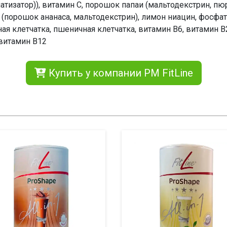
атизатор)), витамин С, порошок папаи (мальтодекстрин, пю
(порошок ананаса, мальтодекстрин), лимон ниацин, фосфат
ая клетчатка, пшеничная клетчатка, витамин В6, витамин В
 витамин B12
Купить у компании PM FitLine