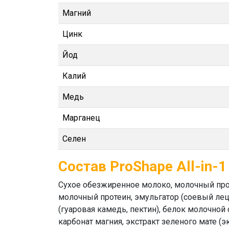
Магний
Цинк
Йод
Калий
Медь
Марганец
Селен
Состав ProShape All-in-
Сухое обезжиренное молоко, молочный прот
молочный протеин, эмульгатор (соевый лец
(гуаровая камедь, пектин), белок молочной
карбонат магния, экстракт зеленого мате (э